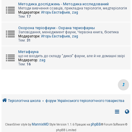
е
Методика досліджень - Методика исследований
з
в
Методи вивчення ссавців, прикладна теріологія, медтеріологія
і
Модератори:
Игорь Евстафьев
,
zag
д
Тем:
17
п
о
Охорона теріофауни - Охрана териофауны
в
Заповідання, менеджмент фауни, Червона книга, біоетика
і
Модератори:
Игорь Евстафьев
,
zag
д
Тем:
31
е
й
Метафауна
що не входить до складу "дикої" фауни, але й не домашні звірі
Модератор:
zag
А
Тем:
16
к
т
и
в
н
і
т
е
м
Теріологічна школа
форум Українського теріологічного товариства
и
П
о
MannixMD
phpBB
CleanSilver style by
Style Version 1.1.6
Працює на
® Forum Software ©
ш
phpBB Limited
у