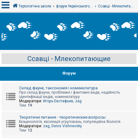
Теріологічна школа
форум Українського теріологічного товариства
Ссавці - Млекопитающие
В
х
і
д
Ссавці - Млекопитающие
Р
е
є
Форум
с
т
р
а
Склад фауни, таксономія і номенклатура
ц
Про склад фауни, проблемні і фантомні види, надійність
і
ідентифікації видів, номенклатуру
я
Модератори:
Игорь Евстафьев
,
zag
Тем:
19
Т
Теоретичні питання - теоретические вопросы
е
Біоценологія, еволюція угруповань, популяційна біологія
м
Модератори:
zag
,
Denis Vishnevsky
и
Тем:
12
б