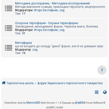
е
Методика досліджень - Методика исследований
з
в
Методи вивчення ссавців, прикладна теріологія, медтеріологія
і
Модератори:
Игорь Евстафьев
,
zag
д
Тем:
17
п
о
Охорона теріофауни - Охрана териофауны
в
Заповідання, менеджмент фауни, Червона книга, біоетика
і
Модератори:
Игорь Евстафьев
,
zag
д
Тем:
31
е
й
Метафауна
що не входить до складу "дикої" фауни, але й не домашні звірі
Модератор:
zag
А
Тем:
16
к
т
и
в
н
і
т
е
м
Теріологічна школа
форум Українського теріологічного товариства
и
П
о
MannixMD
phpBB
CleanSilver style by
Style Version 1.1.6
Працює на
® Forum Software ©
ш
phpBB Limited
у