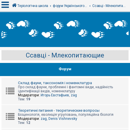
Теріологічна школа
форум Українського теріологічного товариства
Ссавці - Млекопитающие
В
х
і
д
Ссавці - Млекопитающие
Р
е
є
Форум
с
т
р
а
Склад фауни, таксономія і номенклатура
ц
Про склад фауни, проблемні і фантомні види, надійність
і
ідентифікації видів, номенклатуру
я
Модератори:
Игорь Евстафьев
,
zag
Тем:
19
Т
Теоретичні питання - теоретические вопросы
е
Біоценологія, еволюція угруповань, популяційна біологія
м
Модератори:
zag
,
Denis Vishnevsky
и
Тем:
12
б