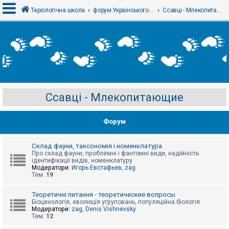
Теріологічна школа
форум Українського теріологічного товариства
Ссавці - Млекопитающие
В
х
і
д
Ссавці - Млекопитающие
Р
е
є
Форум
с
т
р
а
Склад фауни, таксономія і номенклатура
ц
Про склад фауни, проблемні і фантомні види, надійність
і
ідентифікації видів, номенклатуру
я
Модератори:
Игорь Евстафьев
,
zag
Тем:
19
Т
Теоретичні питання - теоретические вопросы
е
Біоценологія, еволюція угруповань, популяційна біологія
м
Модератори:
zag
,
Denis Vishnevsky
и
Тем:
12
б