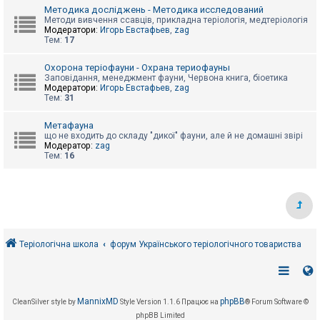
е
Методика досліджень - Методика исследований
з
в
Методи вивчення ссавців, прикладна теріологія, медтеріологія
і
Модератори:
Игорь Евстафьев
,
zag
д
Тем:
17
п
о
Охорона теріофауни - Охрана териофауны
в
Заповідання, менеджмент фауни, Червона книга, біоетика
і
Модератори:
Игорь Евстафьев
,
zag
д
Тем:
31
е
й
Метафауна
що не входить до складу "дикої" фауни, але й не домашні звірі
Модератор:
zag
А
Тем:
16
к
т
и
в
н
і
т
е
м
Теріологічна школа
форум Українського теріологічного товариства
и
П
о
MannixMD
phpBB
CleanSilver style by
Style Version 1.1.6
Працює на
® Forum Software ©
ш
phpBB Limited
у