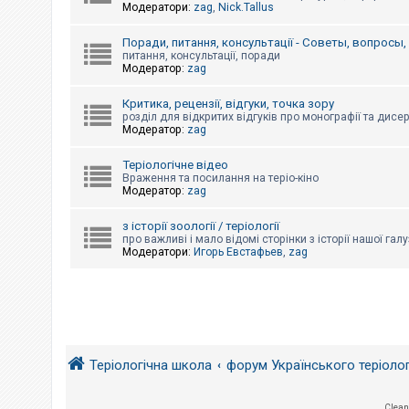
е
Модератори:
zag
,
Nick.Tallus
з
в
і
Поради, питання, консультації - Советы, вопросы
д
питання, консультації, поради
п
Модератор:
zag
о
в
і
Критика, рецензії, відгуки, точка зору
д
розділ для відкритих відгуків про монографії та дисер
е
Модератор:
zag
й
Теріологічне відео
Враження та посилання на теріо-кіно
Модератор:
zag
А
к
т
з історії зоології / теріології
и
про важливі і мало відомі сторінки з історії нашої галу
в
Модератори:
Игорь Евстафьев
,
zag
н
і
т
е
м
и
Теріологічна школа
форум Українського теріоло
П
о
ш
у
Clean