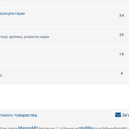
, консультации
34
23
тації, критика, розвиток науки
16
4
зі
гічного товариства
Зв'
MannixMD
phpBB
Silver style by
Style Version 1.1.6
Працює на
® Forum Software © phpBB L