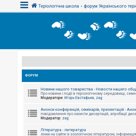
Теріологічна школа
форум Українського тері
В
х
і
д
Р
е
є
с
ФОРУМ
т
р
а
Новини нашого товариства - Новости нашего об
ц
Про новини і події в теріологічному середовищі, семін
і
Модератори:
Игорь Евстафьев
,
zag
я
Анонси конференцій, семінарів, презентацій - Ано
повідомлення про захисти дисертацій, апробації дисе
Т
Модератор:
zag
е
м
и
Література - литература
б
лінки на сайти із зоологічною літературою, інформаці