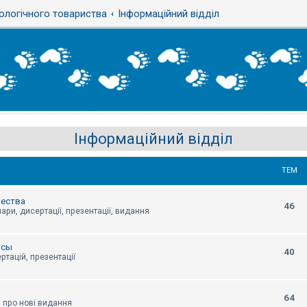
ологічного товариства
Інформаційний відділ
Інформаційний відділ
ТЕМ
щества
46
ари, дисертації, презентації, видання
нсы
40
ртацій, презентації
64
я про нові видання