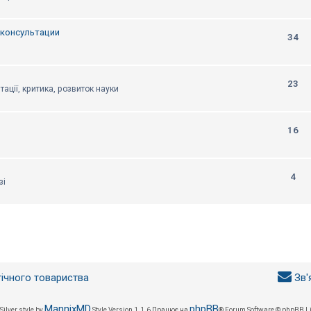
, консультации
34
23
тації, критика, розвиток науки
16
4
зі
гічного товариства
Зв'
MannixMD
phpBB
Silver style by
Style Version 1.1.6
Працює на
® Forum Software © phpBB L