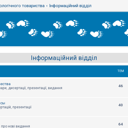
ологічного товариства
Інформаційний відділ
Інформаційний відділ
ТЕМ
щества
46
ари, дисертації, презентації, видання
нсы
40
ртацій, презентації
64
я про нові видання