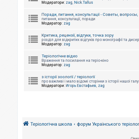
е
Модератори:
zag
,
Nick.Tallus
з
в
і
Поради, питання, консультації - Советы, вопросы
д
питання, консультації, поради
п
Модератор:
zag
о
в
і
Критика, рецензії, відгуки, точка зору
д
розділ для відкритих відгуків про монографії та дисер
е
Модератор:
zag
й
Теріологічне відео
Враження та посилання на теріо-кіно
Модератор:
zag
А
к
т
з історії зоології / теріології
и
про важливі і мало відомі сторінки з історії нашої галу
в
Модератори:
Игорь Евстафьев
,
zag
н
і
т
е
м
и
Теріологічна школа
форум Українського теріоло
П
о
ш
у
Clean