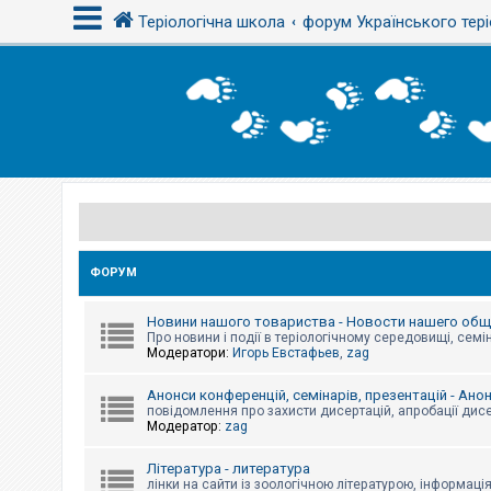
Теріологічна школа
форум Українського тері
В
х
і
д
Р
е
є
с
ФОРУМ
т
р
а
Новини нашого товариства - Новости нашего об
ц
Про новини і події в теріологічному середовищі, семін
і
Модератори:
Игорь Евстафьев
,
zag
я
Анонси конференцій, семінарів, презентацій - Ано
повідомлення про захисти дисертацій, апробації дисе
Т
Модератор:
zag
е
м
и
Література - литература
б
лінки на сайти із зоологічною літературою, інформаці