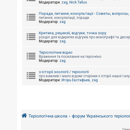
е
Модератори:
zag
,
Nick.Tallus
з
в
і
Поради, питання, консультації - Советы, вопросы
д
питання, консультації, поради
п
Модератор:
zag
о
в
і
Критика, рецензії, відгуки, точка зору
д
розділ для відкритих відгуків про монографії та дисер
е
Модератор:
zag
й
Теріологічне відео
Враження та посилання на теріо-кіно
Модератор:
zag
А
к
т
з історії зоології / теріології
и
про важливі і мало відомі сторінки з історії нашої галу
в
Модератори:
Игорь Евстафьев
,
zag
н
і
т
е
м
и
Теріологічна школа
форум Українського теріоло
П
о
ш
у
Clean