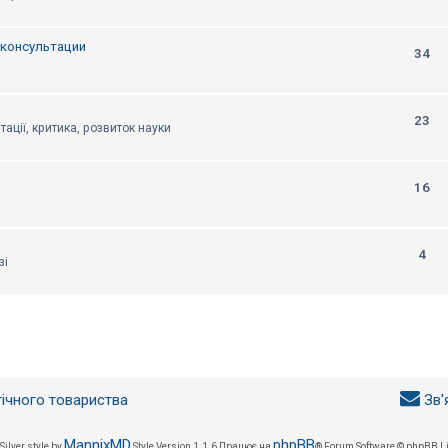
, консультации
34
23
тації, критика, розвиток науки
16
4
зі
гічного товариства
Зв'
MannixMD
phpBB
Silver style by
Style Version 1.1.6
Працює на
® Forum Software © phpBB L