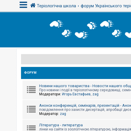
Теріологічна школа
форум Українського тері
В
х
і
д
Р
е
є
с
ФОРУМ
т
р
а
Новини нашого товариства - Новости нашего об
ц
Про новини і події в теріологічному середовищі, семін
і
Модератори:
Игорь Евстафьев
,
zag
я
Анонси конференцій, семінарів, презентацій - Ано
повідомлення про захисти дисертацій, апробації дисе
Т
Модератор:
zag
е
м
и
Література - литература
б
лінки на сайти із зоологічною літературою, інформаці