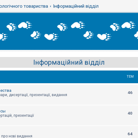
ологічного товариства
Інформаційний відділ
Інформаційний відділ
ТЕМ
щества
46
ари, дисертації, презентації, видання
нсы
40
ртацій, презентації
64
я про нові видання