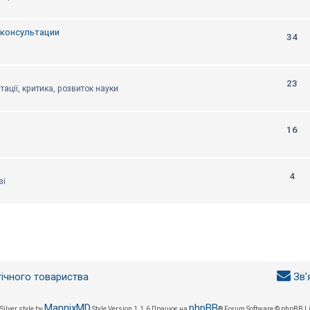
, консультации
34
23
тації, критика, розвиток науки
16
4
зі
гічного товариства
Зв'
MannixMD
phpBB
Silver style by
Style Version 1.1.6
Працює на
® Forum Software © phpBB L