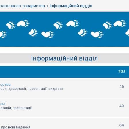
ологічного товариства
Інформаційний відділ
Інформаційний відділ
ТЕМ
щества
46
ари, дисертації, презентації, видання
нсы
40
ртацій, презентації
64
я про нові видання