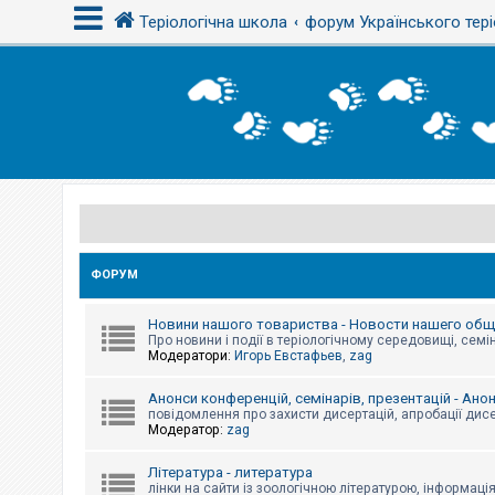
Теріологічна школа
форум Українського тері
В
х
і
д
Р
е
є
с
ФОРУМ
т
р
а
Новини нашого товариства - Новости нашего об
ц
Про новини і події в теріологічному середовищі, семін
і
Модератори:
Игорь Евстафьев
,
zag
я
Анонси конференцій, семінарів, презентацій - Ано
повідомлення про захисти дисертацій, апробації дисе
Т
Модератор:
zag
е
м
и
Література - литература
б
лінки на сайти із зоологічною літературою, інформаці