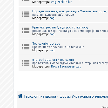
е
Модератори:
zag
,
Nick.Tallus
з
в
і
Поради, питання, консультації - Советы, вопросы
д
питання, консультації, поради
п
Модератор:
zag
о
в
і
Критика, рецензії, відгуки, точка зору
д
розділ для відкритих відгуків про монографії та дисер
е
Модератор:
zag
й
Теріологічне відео
Враження та посилання на теріо-кіно
Модератор:
zag
А
к
т
з історії зоології / теріології
и
про важливі і мало відомі сторінки з історії нашої галу
в
Модератори:
Игорь Евстафьев
,
zag
н
і
т
е
м
и
Теріологічна школа
форум Українського теріоло
П
о
ш
у
Clean