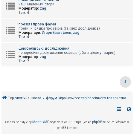
е
з
наші маленькі історії
в
Модератор:
zag
і
Тем:
4
д
п
поезія і проза фауни
о
поетичні рядки про звірів (та їхніх дослідників)
в
Модератори:
Игорь Евстафьев
,
zag
і
Тем:
4
д
е
й
шнобелівські дослідження
непересічні дослідження ссавців (або в цілому тварин)
Модератор:
zag
Тем:
7
А
к
т
и
в
н
і
т
е
Теріологічна школа
форум Українського теріологічного товариства
м
и
П
MannixMD
phpBB
CleanSilver style by
Style Version 1.1.6
Працює на
® Forum Software ©
о
phpBB Limited
ш
у