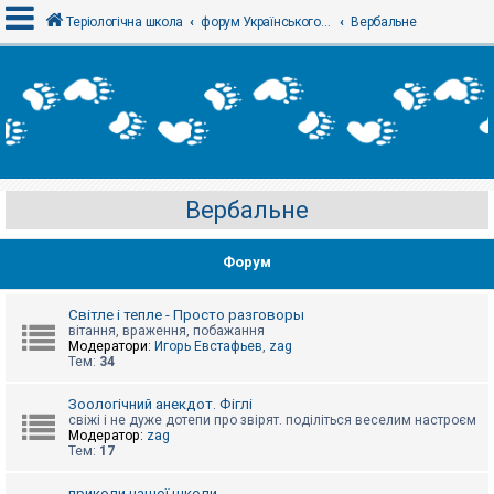
Теріологічна школа
форум Українського теріологічного товариства
Вербальне
В
х
і
д
Вербальне
Р
е
є
Форум
с
т
р
а
Світле і тепле - Просто разговоры
ц
вітання, враження, побажання
і
Модератори:
Игорь Евстафьев
,
zag
я
Тем:
34
Зоологічний анекдот. Фіглі
Т
свіжі і не дуже дотепи про звірят. поділіться веселим настроєм
е
Модератор:
zag
м
Тем:
17
и
б
приколи нашої школи