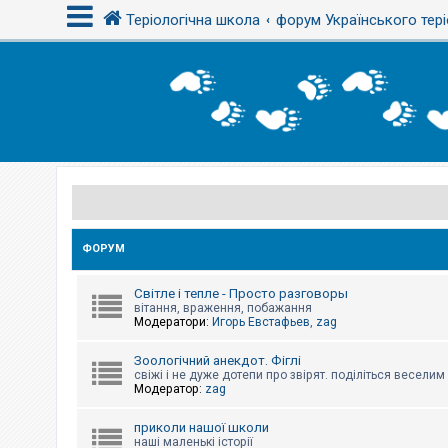
Теріологічна школа
форум Українського тері
В
х
і
д
Р
е
є
с
ФОРУМ
т
р
а
Світле і тепле - Просто разговоры
ц
вітання, враження, побажання
і
Модератори:
Игорь Евстафьев
,
zag
я
Зоологічний анекдот. Фіглі
свіжі і не дуже дотепи про звірят. поділіться весели
Т
Модератор:
zag
е
м
и
приколи нашої школи
б
наші маленькі історії