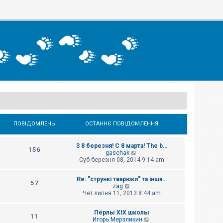
ПОВІДОМЛЕНЬ
ОСТАННЄ ПОВІДОМЛЕННЯ
З 8 березня! С 8 марта! The b…
156
П
gaschak
е
Суб березня 08, 2014 9:14 am
р
е
Re: "стрункі тварюки" та інша…
г
57
П
zag
л
е
Чет липня 11, 2013 8:44 am
я
р
н
е
у
Перлы ХІХ школы
г
т
11
П
Игорь Мерзликин
л
и