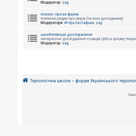
е
Модератор:
zag
з
в
і
поезія і проза фауни
д
поетичні рядки про звірів (та їхніх дослідників)
п
Модератори:
Игорь Евстафьев
,
zag
о
в
і
шнобелівські дослідження
д
непересічні дослідження ссавців (або в цілому твари
е
Модератор:
zag
й
А
к
т
и
Теріологічна школа
форум Українського теріоло
в
н
і
т
Clean
е
м
и
П
о
ш
у