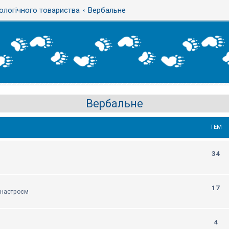
ологічного товариства
Вербальне
Вербальне
ТЕМ
34
17
м настроєм
4