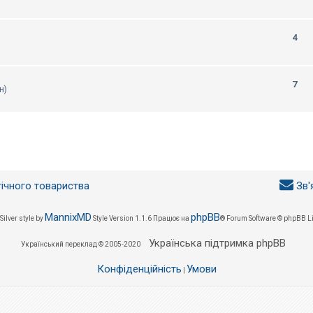
4
7
н)
гічного товариства
Зв'
MannixMD
phpBB
Silver style by
Style Version 1.1.6
Працює на
® Forum Software © phpBB L
Українська підтримка phpBB
Український переклад © 2005-2020
Конфіденційність
Умови
|