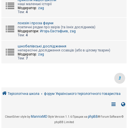
е
з
наші маленькі історії
в
Модератор:
zag
і
Тем:
4
д
п
поезія і проза фауни
о
поетичні рядки про звірів (та їхніх дослідників)
в
Модератори:
Игорь Евстафьев
,
zag
і
Тем:
4
д
е
й
шнобелівські дослідження
непересічні дослідження ссавців (або в цілому тварин)
Модератор:
zag
Тем:
7
А
к
т
и
в
н
і
т
е
Теріологічна школа
форум Українського теріологічного товариства
м
и
П
MannixMD
phpBB
CleanSilver style by
Style Version 1.1.6
Працює на
® Forum Software ©
о
phpBB Limited
ш
у