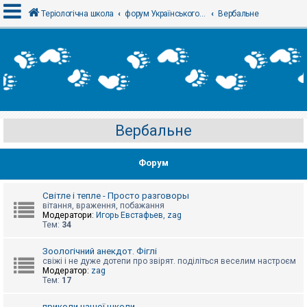
Теріологічна школа
форум Українського теріологічного товариства
Вербальне
В
х
і
д
Вербальне
Р
е
є
Форум
с
т
р
а
Світле і тепле - Просто разговоры
ц
вітання, враження, побажання
і
Модератори:
Игорь Евстафьев
,
zag
я
Тем:
34
Зоологічний анекдот. Фіглі
Т
свіжі і не дуже дотепи про звірят. поділіться веселим настроєм
е
Модератор:
zag
м
Тем:
17
и
б
приколи нашої школи