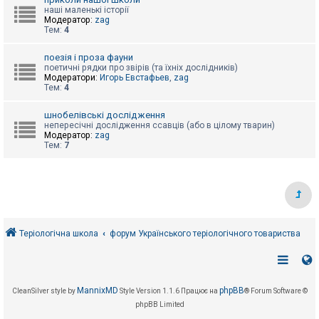
е
з
наші маленькі історії
в
Модератор:
zag
і
Тем:
4
д
п
поезія і проза фауни
о
поетичні рядки про звірів (та їхніх дослідників)
в
Модератори:
Игорь Евстафьев
,
zag
і
Тем:
4
д
е
й
шнобелівські дослідження
непересічні дослідження ссавців (або в цілому тварин)
Модератор:
zag
Тем:
7
А
к
т
и
в
н
і
т
е
Теріологічна школа
форум Українського теріологічного товариства
м
и
П
MannixMD
phpBB
CleanSilver style by
Style Version 1.1.6
Працює на
® Forum Software ©
о
phpBB Limited
ш
у