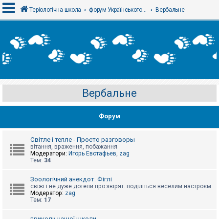
Теріологічна школа
форум Українського теріологічного товариства
Вербальне
В
х
і
д
Вербальне
Р
е
є
Форум
с
т
р
а
Світле і тепле - Просто разговоры
ц
вітання, враження, побажання
і
Модератори:
Игорь Евстафьев
,
zag
я
Тем:
34
Зоологічний анекдот. Фіглі
Т
свіжі і не дуже дотепи про звірят. поділіться веселим настроєм
е
Модератор:
zag
м
Тем:
17
и
б
приколи нашої школи