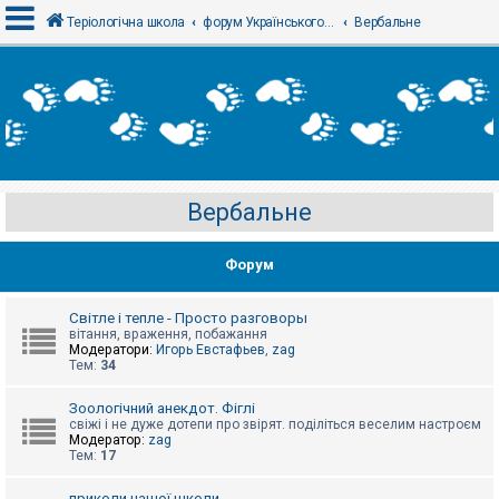
Теріологічна школа
форум Українського теріологічного товариства
Вербальне
В
х
і
д
Вербальне
Р
е
є
Форум
с
т
р
а
Світле і тепле - Просто разговоры
ц
вітання, враження, побажання
і
Модератори:
Игорь Евстафьев
,
zag
я
Тем:
34
Зоологічний анекдот. Фіглі
Т
свіжі і не дуже дотепи про звірят. поділіться веселим настроєм
е
Модератор:
zag
м
Тем:
17
и
б
приколи нашої школи