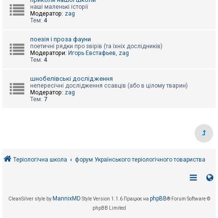
е
з
наші маленькі історії
в
Модератор:
zag
і
Тем:
4
д
п
поезія і проза фауни
о
поетичні рядки про звірів (та їхніх дослідників)
в
Модератори:
Игорь Евстафьев
,
zag
і
Тем:
4
д
е
й
шнобелівські дослідження
непересічні дослідження ссавців (або в цілому тварин)
Модератор:
zag
Тем:
7
А
к
т
и
в
н
і
т
е
Теріологічна школа
форум Українського теріологічного товариства
м
и
П
MannixMD
phpBB
CleanSilver style by
Style Version 1.1.6
Працює на
® Forum Software ©
о
phpBB Limited
ш
у