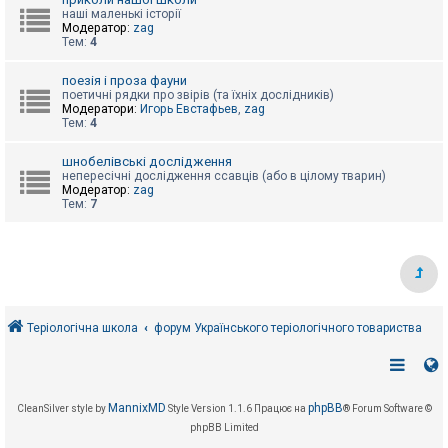
е
з
наші маленькі історії
в
Модератор:
zag
і
Тем:
4
д
п
поезія і проза фауни
о
поетичні рядки про звірів (та їхніх дослідників)
в
Модератори:
Игорь Евстафьев
,
zag
і
Тем:
4
д
е
й
шнобелівські дослідження
непересічні дослідження ссавців (або в цілому тварин)
Модератор:
zag
Тем:
7
А
к
т
и
в
н
і
т
е
Теріологічна школа
форум Українського теріологічного товариства
м
и
П
MannixMD
phpBB
CleanSilver style by
Style Version 1.1.6
Працює на
® Forum Software ©
о
phpBB Limited
ш
у