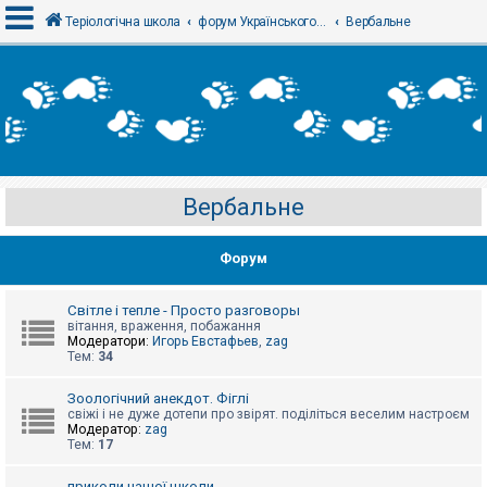
Теріологічна школа
форум Українського теріологічного товариства
Вербальне
В
х
і
д
Вербальне
Р
е
є
Форум
с
т
р
а
Світле і тепле - Просто разговоры
ц
вітання, враження, побажання
і
Модератори:
Игорь Евстафьев
,
zag
я
Тем:
34
Зоологічний анекдот. Фіглі
Т
свіжі і не дуже дотепи про звірят. поділіться веселим настроєм
е
Модератор:
zag
м
Тем:
17
и
б
приколи нашої школи