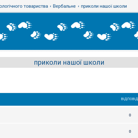
ологічного товариства
Вербальне
приколи нашої школи
приколи нашої школи
ВІДПОВІД
0
0