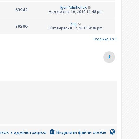
Igor Polishchuk
63942
Нед жовтня 10, 2010 11:48 pm
zag
29206
П'ят вересня 17, 2010 9:38 pm
Сторінка
1
з
1
язок з адміністрацією
Видалити файли cookie