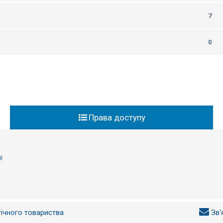
7
0
Права доступу
і
гічного товариства
Зв'