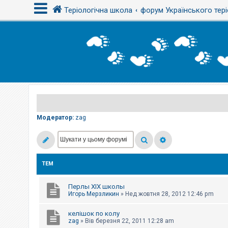
Теріологічна школа
форум Українського тері
В
х
і
д
Р
е
є
Модератор:
zag
с
т
р
а
ц
і
ТЕМ
я
Перлы ХІХ школы
Т
Игорь Мерзликин
»
Нед жовтня 28, 2012 12:46 pm
е
м
келішок по колу
и
б
zag
»
Вів березня 22, 2011 12:28 am