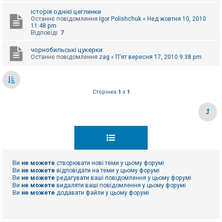
е
з
історія однієї цеглинки
в
Останнє повідомлення
Igor Polishchuk
«
Нед жовтня 10, 2010
і
11:48 pm
д
Відповіді:
7
п
о
в
чорнобильські цукерки
і
Останнє повідомлення
zag
«
П'ят вересня 17, 2010 9:38 pm
д
е
й
Сторінка
1
з
1
А
к
т
и
в
н
і
т
е
Ви
не можете
створювати нові теми у цьому форумі
м
Ви
не можете
відповідати на теми у цьому форумі
и
Ви
не можете
редагувати ваші повідомлення у цьому форумі
Ви
не можете
видаляти ваші повідомлення у цьому форумі
Ви
не можете
додавати файли у цьому форумі
П
о
ш
у