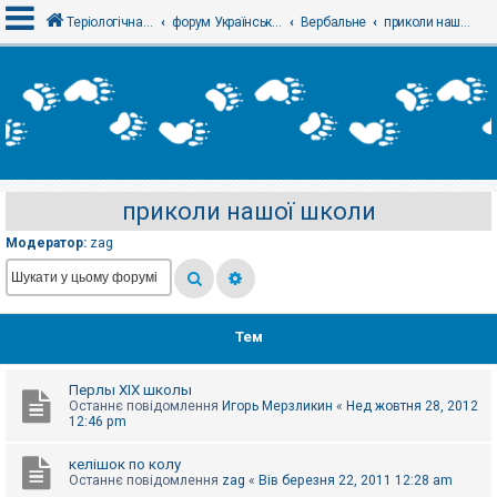
Теріологічна школа
форум Українського теріологічного товариства
Вербальне
приколи нашої школи
В
х
і
д
приколи нашої школи
Р
е
Модератор:
zag
є
с
т
р
а
ц
Тем
і
я
Перлы ХІХ школы
Останнє повідомлення
Игорь Мерзликин
«
Нед жовтня 28, 2012
Т
12:46 pm
е
м
келішок по колу
и
Останнє повідомлення
zag
«
Вів березня 22, 2011 12:28 am
б