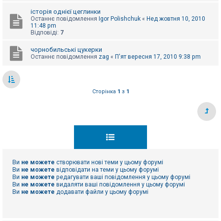
е
з
історія однієї цеглинки
в
Останнє повідомлення
Igor Polishchuk
«
Нед жовтня 10, 2010
і
11:48 pm
д
Відповіді:
7
п
о
в
чорнобильські цукерки
і
Останнє повідомлення
zag
«
П'ят вересня 17, 2010 9:38 pm
д
е
й
Сторінка
1
з
1
А
к
т
и
в
н
і
т
е
Ви
не можете
створювати нові теми у цьому форумі
м
Ви
не можете
відповідати на теми у цьому форумі
и
Ви
не можете
редагувати ваші повідомлення у цьому форумі
Ви
не можете
видаляти ваші повідомлення у цьому форумі
Ви
не можете
додавати файли у цьому форумі
П
о
ш
у