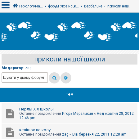
Теріологічна школа
форум Українського теріологічного товариства
Вербальне
приколи нашої школи
В
х
і
д
приколи нашої школи
Р
е
Модератор:
zag
є
с
т
р
а
ц
Тем
і
я
Перлы ХІХ школы
Останнє повідомлення
Игорь Мерзликин
«
Нед жовтня 28, 2012
Т
12:46 pm
е
м
келішок по колу
и
Останнє повідомлення
zag
«
Вів березня 22, 2011 12:28 am
б