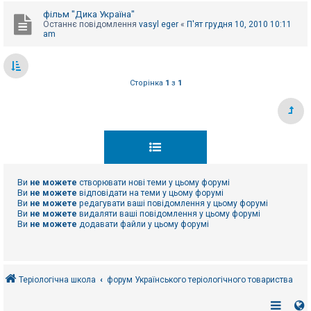
фільм "Дика Україна"
Останнє повідомлення
vasyl eger
«
П'ят грудня 10, 2010 10:11
am
Сторінка
1
з
1
Ви
не можете
створювати нові теми у цьому форумі
Ви
не можете
відповідати на теми у цьому форумі
Ви
не можете
редагувати ваші повідомлення у цьому форумі
Ви
не можете
видаляти ваші повідомлення у цьому форумі
Ви
не можете
додавати файли у цьому форумі
Теріологічна школа
форум Українського теріологічного товариства