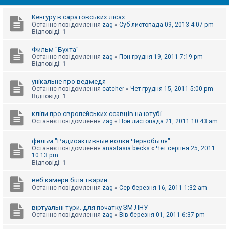
е
з
в
Кенгуру в саратовських лісах
і
Останнє повідомлення
zag
«
Суб листопада 09, 2013 4:07 pm
д
Відповіді:
1
п
о
Фильм "Бухта"
в
Останнє повідомлення
zag
«
Пон грудня 19, 2011 7:19 pm
і
Відповіді:
1
д
е
й
унікальне про ведмедя
Останнє повідомлення
catcher
«
Чет грудня 15, 2011 5:00 pm
Відповіді:
1
А
кліпи про європейських ссавців на ютубі
к
т
Останнє повідомлення
zag
«
Пон листопада 21, 2011 10:43 am
и
в
фильм "Радиоактивные волки Чернобыля"
н
Останнє повідомлення
anastasia.becks
«
Чет серпня 25, 2011
і
10:13 pm
т
Відповіді:
1
е
м
и
веб камери біля тварин
Останнє повідомлення
zag
«
Сер березня 16, 2011 1:32 am
П
віртуальні тури. для початку ЗМ ЛНУ
о
Останнє повідомлення
zag
«
Вів березня 01, 2011 6:37 pm
ш
у