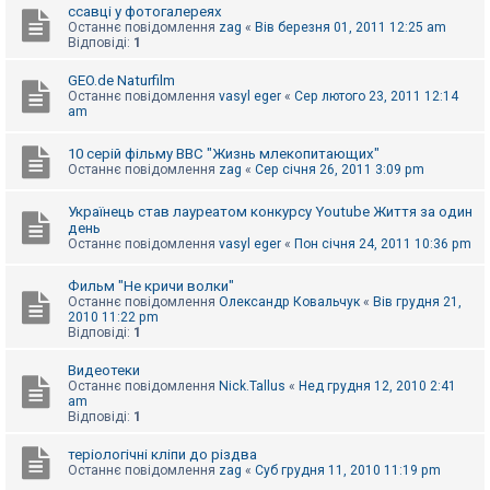
ссавці у фотогалереях
к
Останнє повідомлення
zag
«
Вів березня 01, 2011 12:25 am
Відповіді:
1
Д
GEO.de Naturfilm
о
Останнє повідомлення
vasyl eger
«
Сер лютого 23, 2011 12:14
п
am
о
м
о
10 серій фільму BBC "Жизнь млекопитающих"
г
Останнє повідомлення
zag
«
Сер січня 26, 2011 3:09 pm
а
Українець став лауреатом конкурсу Youtube Життя за один
день
Останнє повідомлення
vasyl eger
«
Пон січня 24, 2011 10:36 pm
Фильм "Не кричи волки"
Останнє повідомлення
Олександр Ковальчук
«
Вів грудня 21,
2010 11:22 pm
Відповіді:
1
Видеотеки
Останнє повідомлення
Nick.Tallus
«
Нед грудня 12, 2010 2:41
am
Відповіді:
1
теріологічні кліпи до різдва
Останнє повідомлення
zag
«
Суб грудня 11, 2010 11:19 pm