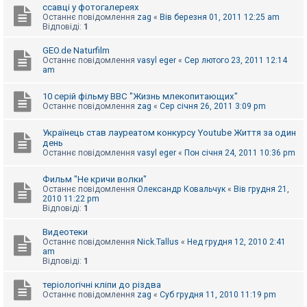
ссавці у фотогалереях
к
Останнє повідомлення
zag
«
Вів березня 01, 2011 12:25 am
Відповіді:
1
Д
GEO.de Naturfilm
о
Останнє повідомлення
vasyl eger
«
Сер лютого 23, 2011 12:14
п
am
о
м
о
10 серій фільму BBC "Жизнь млекопитающих"
г
Останнє повідомлення
zag
«
Сер січня 26, 2011 3:09 pm
а
Українець став лауреатом конкурсу Youtube Життя за один
день
Останнє повідомлення
vasyl eger
«
Пон січня 24, 2011 10:36 pm
Фильм "Не кричи волки"
Останнє повідомлення
Олександр Ковальчук
«
Вів грудня 21,
2010 11:22 pm
Відповіді:
1
Видеотеки
Останнє повідомлення
Nick.Tallus
«
Нед грудня 12, 2010 2:41
am
Відповіді:
1
теріологічні кліпи до різдва
Останнє повідомлення
zag
«
Суб грудня 11, 2010 11:19 pm