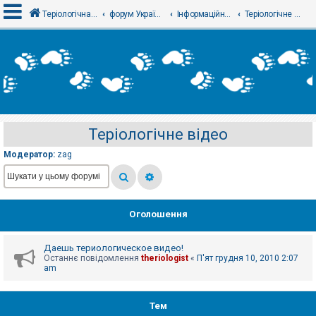
Теріологічна школа
форум Українського теріологічного товариства
Інформаційний відділ
Теріологічне відео
В
х
і
д
Теріологічне відео
Р
е
Модератор:
zag
є
с
т
р
а
ц
Оголошення
і
я
Даешь териологическое видео!
Останнє повідомлення
theriologist
«
П'ят грудня 10, 2010 2:07
Т
am
е
м
и
Тем
б