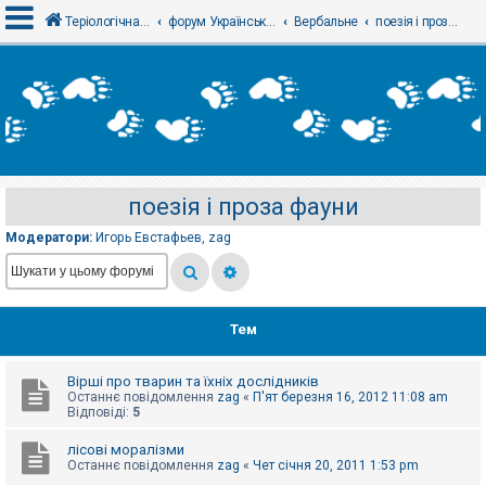
Теріологічна школа
форум Українського теріологічного товариства
Вербальне
поезія і проза фауни
В
х
і
д
поезія і проза фауни
Р
е
Модератори:
Игорь Евстафьев
,
zag
є
с
т
р
а
ц
Тем
і
я
Вірші про тварин та їхніх дослідників
Останнє повідомлення
zag
«
П'ят березня 16, 2012 11:08 am
Т
Відповіді:
5
е
м
лісові моралізми
и
Останнє повідомлення
zag
«
Чет січня 20, 2011 1:53 pm
б