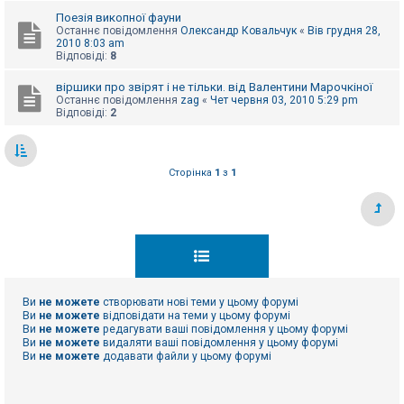
е
з
Поезія викопної фауни
в
Останнє повідомлення
Олександр Ковальчук
«
Вів грудня 28,
і
2010 8:03 am
д
Відповіді:
8
п
о
віршики про звірят і не тільки. від Валентини Марочкіної
в
Останнє повідомлення
zag
«
Чет червня 03, 2010 5:29 pm
і
Відповіді:
2
д
е
й
Сторінка
1
з
1
А
к
т
и
в
н
і
т
е
м
Ви
не можете
створювати нові теми у цьому форумі
и
Ви
не можете
відповідати на теми у цьому форумі
Ви
не можете
редагувати ваші повідомлення у цьому форумі
Ви
не можете
видаляти ваші повідомлення у цьому форумі
Ви
не можете
додавати файли у цьому форумі
П
о
ш
у