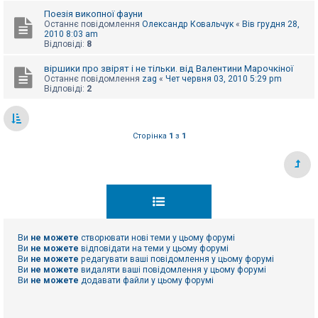
е
з
Поезія викопної фауни
в
Останнє повідомлення
Олександр Ковальчук
«
Вів грудня 28,
і
2010 8:03 am
д
Відповіді:
8
п
о
віршики про звірят і не тільки. від Валентини Марочкіної
в
Останнє повідомлення
zag
«
Чет червня 03, 2010 5:29 pm
і
Відповіді:
2
д
е
й
Сторінка
1
з
1
А
к
т
и
в
н
і
т
е
м
Ви
не можете
створювати нові теми у цьому форумі
и
Ви
не можете
відповідати на теми у цьому форумі
Ви
не можете
редагувати ваші повідомлення у цьому форумі
Ви
не можете
видаляти ваші повідомлення у цьому форумі
Ви
не можете
додавати файли у цьому форумі
П
о
ш
у