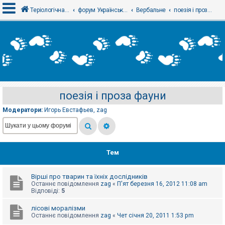
Теріологічна школа
форум Українського теріологічного товариства
Вербальне
поезія і проза фауни
В
х
і
д
поезія і проза фауни
Р
е
Модератори:
Игорь Евстафьев
,
zag
є
с
т
р
а
ц
Тем
і
я
Вірші про тварин та їхніх дослідників
Останнє повідомлення
zag
«
П'ят березня 16, 2012 11:08 am
Т
Відповіді:
5
е
м
лісові моралізми
и
Останнє повідомлення
zag
«
Чет січня 20, 2011 1:53 pm
б