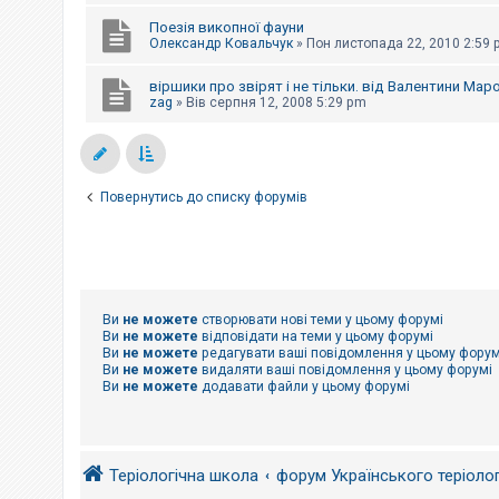
е
з
Поезія викопної фауни
в
Олександр Ковальчук
»
Пон листопада 22, 2010 2:59
і
д
п
віршики про звірят і не тільки. від Валентини Маро
о
zag
»
Вів серпня 12, 2008 5:29 pm
в
і
д
е
й
Повернутись до списку форумів
А
к
т
и
в
н
Ви
не можете
створювати нові теми у цьому форумі
і
Ви
не можете
відповідати на теми у цьому форумі
т
Ви
не можете
редагувати ваші повідомлення у цьому форум
е
Ви
не можете
видаляти ваші повідомлення у цьому форумі
м
Ви
не можете
додавати файли у цьому форумі
и
П
о
Теріологічна школа
форум Українського теріоло
ш
у