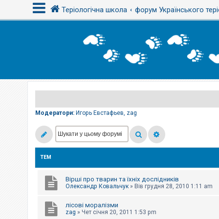
Теріологічна школа
форум Українського тері
В
х
і
д
Р
е
є
Модератори:
Игорь Евстафьев
,
zag
с
т
р
а
ц
і
ТЕМ
я
Вірші про тварин та їхніх дослідників
Т
Олександр Ковальчук
»
Вів грудня 28, 2010 1:11 am
е
м
лісові моралізми
и
б
zag
»
Чет січня 20, 2011 1:53 pm