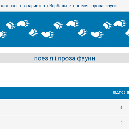
ологічного товариства
Вербальне
поезія і проза фауни
поезія і проза фауни
ВІДПОВІД
5
0