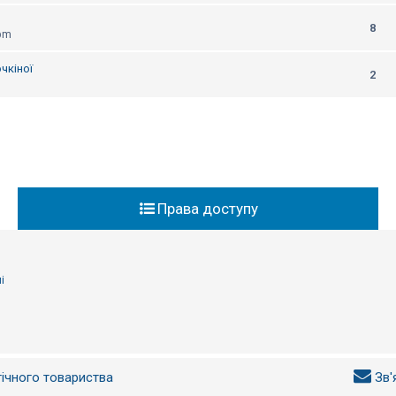
8
 pm
чкіної
2
Права доступу
і
гічного товариства
Зв'