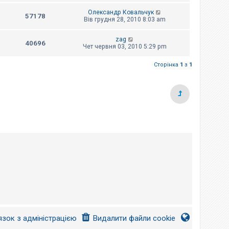
Олександр Ковальчук
57178
Вів грудня 28, 2010 8:03 am
zag
40696
Чет червня 03, 2010 5:29 pm
Сторінка
1
з
1
язок з адміністрацією
Видалити файли cookie