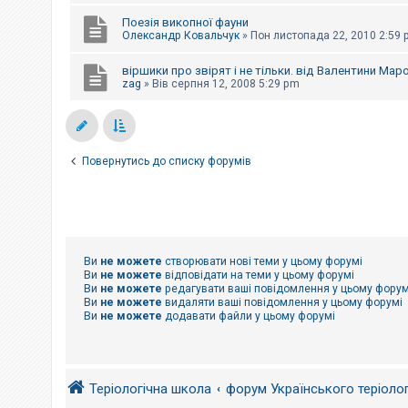
е
з
Поезія викопної фауни
в
Олександр Ковальчук
»
Пон листопада 22, 2010 2:59
і
д
п
віршики про звірят і не тільки. від Валентини Маро
о
zag
»
Вів серпня 12, 2008 5:29 pm
в
і
д
е
й
Повернутись до списку форумів
А
к
т
и
в
н
Ви
не можете
створювати нові теми у цьому форумі
і
Ви
не можете
відповідати на теми у цьому форумі
т
Ви
не можете
редагувати ваші повідомлення у цьому форум
е
Ви
не можете
видаляти ваші повідомлення у цьому форумі
м
Ви
не можете
додавати файли у цьому форумі
и
П
о
Теріологічна школа
форум Українського теріоло
ш
у