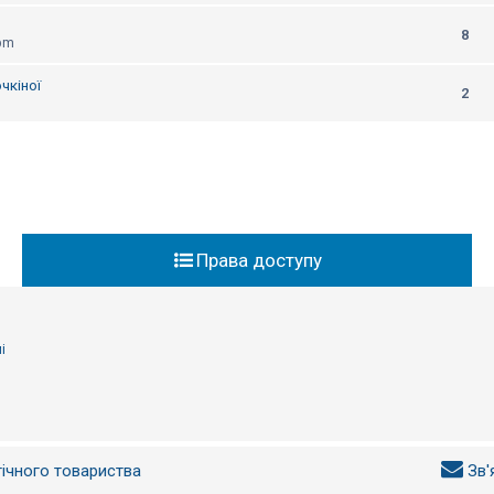
8
 pm
чкіної
2
Права доступу
і
гічного товариства
Зв'