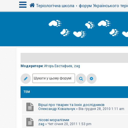
Теріологічна школа
форум Українського тері
В
х
і
д
Р
е
є
Модератори:
Игорь Евстафьев
,
zag
с
т
р
а
ц
і
ТЕМ
я
Вірші про тварин та їхніх дослідників
Т
Олександр Ковальчук
»
Вів грудня 28, 2010 1:11 am
е
м
лісові моралізми
и
б
zag
»
Чет січня 20, 2011 1:53 pm