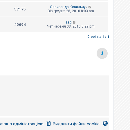
Олександр Ковальчук
57175
Вів грудня 28, 2010 8:03 am
zag
40694
Чет червня 03, 2010 5:29 pm
Сторінка
1
з
1
язок з адміністрацією
Видалити файли cookie