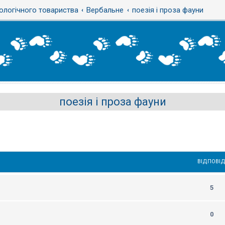
ологічного товариства
Вербальне
поезія і проза фауни
поезія і проза фауни
ВІДПОВІД
5
0