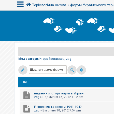
Теріологічна школа
форум Українського тері
В
х
і
д
Р
е
є
Модератори:
Игорь Евстафьев
,
zag
с
т
р
а
ц
і
ТЕМ
я
видання з історії науки в Україні
Т
zag
»
Нед липня 15, 2012 1:12 am
е
м
Решетник та колеги 1941-1942
и
б
zag
»
Вів січня 10, 2012 7:54 pm