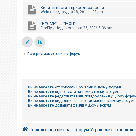
е
з
Видатні постаті природоохорони
в
Weis
»
Нед грудня 18, 2011 1:28 pm
і
д
п
"ВУСМР" та "ІНОП"
о
FireFly
»
Нед листопада 26, 2006 5:36 pm
в
і
д
е
й
Повернутись до списку форумів
А
к
т
и
в
н
Ви
не можете
створювати нові теми у цьому форумі
і
Ви
не можете
відповідати на теми у цьому форумі
т
Ви
не можете
редагувати ваші повідомлення у цьому форум
е
Ви
не можете
видаляти ваші повідомлення у цьому форумі
м
Ви
не можете
додавати файли у цьому форумі
и
П
о
Теріологічна школа
форум Українського теріоло
ш
у