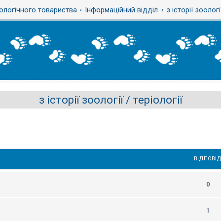
ологічного товариства
Інформаційний відділ
з історії зоологі
з історії зоології / теріології
ВІДПОВІД
0
1