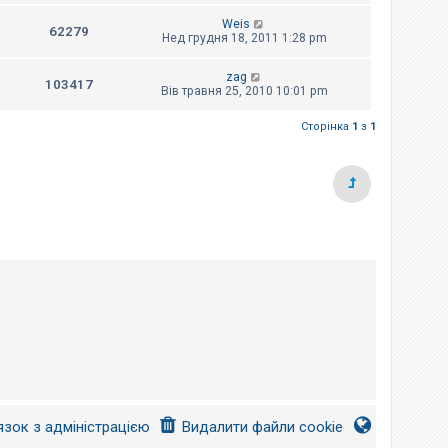
Weis
62279
Нед грудня 18, 2011 1:28 pm
zag
103417
Вів травня 25, 2010 10:01 pm
Сторінка
1
з
1
язок з адміністрацією
Видалити файли cookie