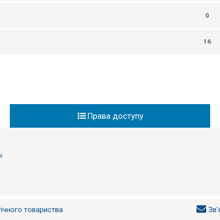
0
16
Права доступу
і
гічного товариства
Зв'