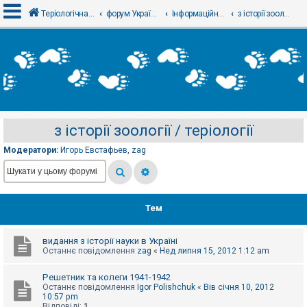
Теріологічна школа
форум Українського теріологічного товариства
Інформаційний відділ
з історії зоології / теріології
В
х
і
д
з історії зоології / теріології
Р
е
Модератори:
Игорь Евстафьев
,
zag
є
с
т
р
а
ц
Тем
і
я
видання з історії науки в Україні
Останнє повідомлення
zag
«
Нед липня 15, 2012 1:12 am
Т
е
Решетник та колеги 1941-1942
м
Останнє повідомлення
Igor Polishchuk
«
Вів січня 10, 2012
и
10:57 pm
б
Відповіді:
1