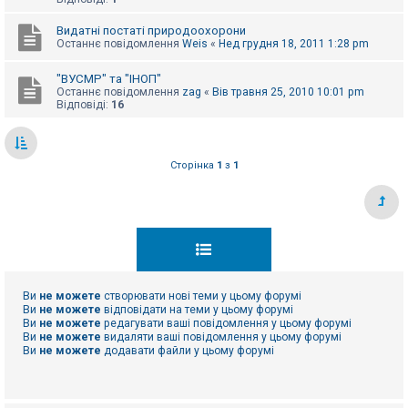
е
з
в
Видатні постаті природоохорони
і
Останнє повідомлення
Weis
«
Нед грудня 18, 2011 1:28 pm
д
п
о
"ВУСМР" та "ІНОП"
в
Останнє повідомлення
zag
«
Вів травня 25, 2010 10:01 pm
і
Відповіді:
16
д
е
й
Сторінка
1
з
1
А
к
т
и
в
н
і
т
е
Ви
не можете
створювати нові теми у цьому форумі
м
Ви
не можете
відповідати на теми у цьому форумі
и
Ви
не можете
редагувати ваші повідомлення у цьому форумі
Ви
не можете
видаляти ваші повідомлення у цьому форумі
Ви
не можете
додавати файли у цьому форумі
П
о
ш
у