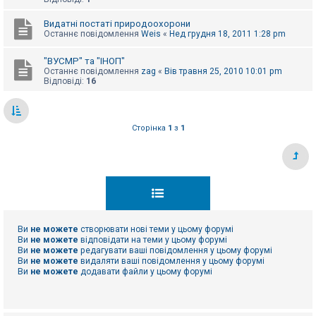
е
з
в
Видатні постаті природоохорони
і
Останнє повідомлення
Weis
«
Нед грудня 18, 2011 1:28 pm
д
п
о
"ВУСМР" та "ІНОП"
в
Останнє повідомлення
zag
«
Вів травня 25, 2010 10:01 pm
і
Відповіді:
16
д
е
й
Сторінка
1
з
1
А
к
т
и
в
н
і
т
е
Ви
не можете
створювати нові теми у цьому форумі
м
Ви
не можете
відповідати на теми у цьому форумі
и
Ви
не можете
редагувати ваші повідомлення у цьому форумі
Ви
не можете
видаляти ваші повідомлення у цьому форумі
Ви
не можете
додавати файли у цьому форумі
П
о
ш
у