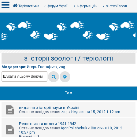
Теріологічна школа
форум Українського теріологічного товариства
Інформаційний відділ
з історії зоології / теріології
В
х
і
д
з історії зоології / теріології
Р
е
Модератори:
Игорь Евстафьев
,
zag
є
с
т
р
а
ц
Тем
і
я
видання з історії науки в Україні
Останнє повідомлення
zag
«
Нед липня 15, 2012 1:12 am
Т
е
Решетник та колеги 1941-1942
м
Останнє повідомлення
Igor Polishchuk
«
Вів січня 10, 2012
и
10:57 pm
б
Відповіді:
1