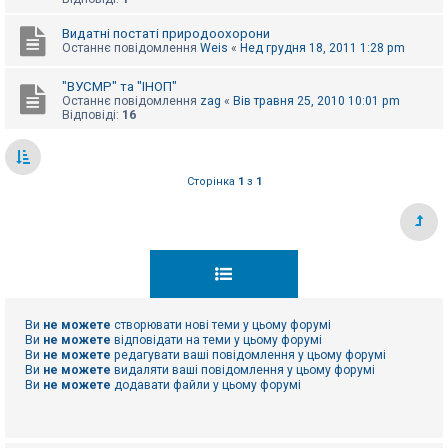
е
з
в
Видатні постаті природоохорони
і
Останнє повідомлення
Weis
«
Нед грудня 18, 2011 1:28 pm
д
п
о
"ВУСМР" та "ІНОП"
в
Останнє повідомлення
zag
«
Вів травня 25, 2010 10:01 pm
і
Відповіді:
16
д
е
й
Сторінка
1
з
1
А
к
т
и
в
н
і
т
е
Ви
не можете
створювати нові теми у цьому форумі
м
Ви
не можете
відповідати на теми у цьому форумі
и
Ви
не можете
редагувати ваші повідомлення у цьому форумі
Ви
не можете
видаляти ваші повідомлення у цьому форумі
Ви
не можете
додавати файли у цьому форумі
П
о
ш
у