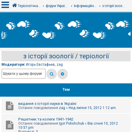
Теріологічна школа
форум Українського теріологічного товариства
Інформаційний відділ
з історії зоології / теріології
В
х
і
д
з історії зоології / теріології
Р
е
Модератори:
Игорь Евстафьев
,
zag
є
с
т
р
а
ц
Тем
і
я
видання з історії науки в Україні
Останнє повідомлення
zag
«
Нед липня 15, 2012 1:12 am
Т
е
Решетник та колеги 1941-1942
м
Останнє повідомлення
Igor Polishchuk
«
Вів січня 10, 2012
и
10:57 pm
б
Відповіді:
1