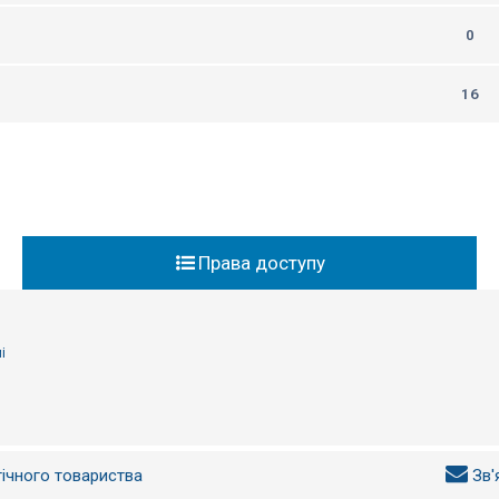
0
16
Права доступу
і
гічного товариства
Зв'