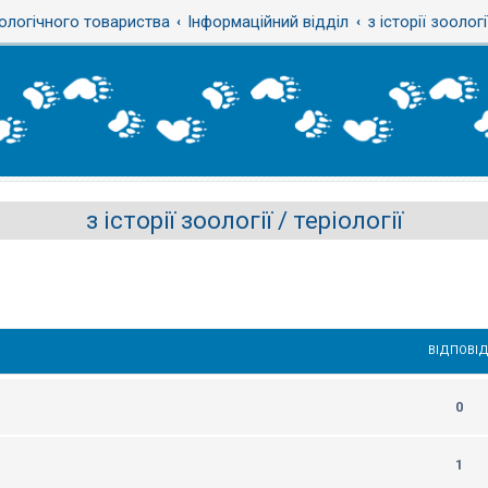
ологічного товариства
Інформаційний відділ
з історії зоологі
з історії зоології / теріології
ВІДПОВІД
0
1