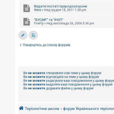
е
з
Видатні постаті природоохорони
в
Weis
»
Нед грудня 18, 2011 1:28 pm
і
д
п
"ВУСМР" та "ІНОП"
о
FireFly
»
Нед листопада 26, 2006 5:36 pm
в
і
д
е
й
Повернутись до списку форумів
А
к
т
и
в
н
Ви
не можете
створювати нові теми у цьому форумі
і
Ви
не можете
відповідати на теми у цьому форумі
т
Ви
не можете
редагувати ваші повідомлення у цьому форум
е
Ви
не можете
видаляти ваші повідомлення у цьому форумі
м
Ви
не можете
додавати файли у цьому форумі
и
П
о
Теріологічна школа
форум Українського теріоло
ш
у