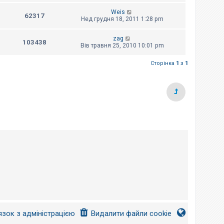
Weis
62317
Нед грудня 18, 2011 1:28 pm
zag
103438
Вів травня 25, 2010 10:01 pm
Сторінка
1
з
1
язок з адміністрацією
Видалити файли cookie