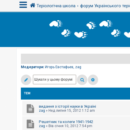
Теріологічна школа
форум Українського тері
В
х
і
д
Р
е
є
Модератори:
Игорь Евстафьев
,
zag
с
т
р
а
ц
і
ТЕМ
я
видання з історії науки в Україні
Т
zag
»
Нед липня 15, 2012 1:12 am
е
м
Решетник та колеги 1941-1942
и
б
zag
»
Вів січня 10, 2012 7:54 pm