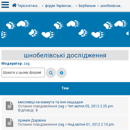
Теріологічна школа
форум Українського теріологічного товариства
Вербальне
шнобелівські дослідження
В
х
і
д
шнобелівські дослідження
Р
е
Модератор:
zag
є
с
т
р
а
ц
Тем
і
я
мисливці на мамута та їхні нащадки
Останнє повідомлення
zag
«
Чет квітня 05, 2012 2:25 pm
Т
Відповіді:
3
е
м
премія Дарвіна
и
Останнє повідомлення
zag
«
Нед квітня 01, 2012 2:10 pm
б