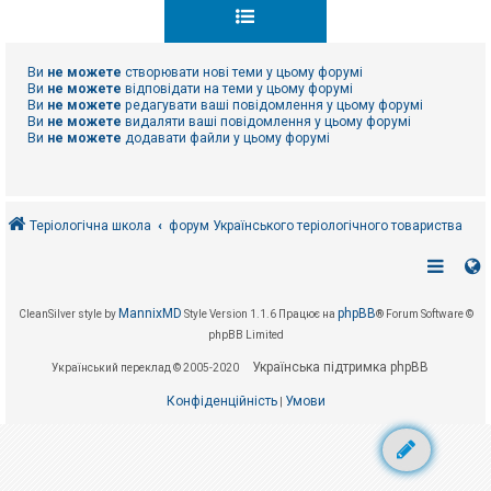
к
Ви
не можете
створювати нові теми у цьому форумі
Д
о
Ви
не можете
відповідати на теми у цьому форумі
п
Ви
не можете
редагувати ваші повідомлення у цьому форумі
о
Ви
не можете
видаляти ваші повідомлення у цьому форумі
м
Ви
не можете
додавати файли у цьому форумі
о
г
а
Теріологічна школа
форум Українського теріологічного товариства
MannixMD
phpBB
CleanSilver style by
Style Version 1.1.6
Працює на
® Forum Software ©
phpBB Limited
Українська підтримка phpBB
Український переклад © 2005-2020
Конфіденційність
Умови
|