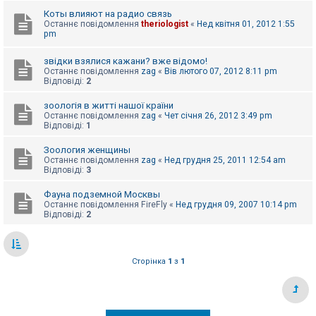
е
з
Коты влияют на радио связь
в
Останнє повідомлення
theriologist
«
Нед квітня 01, 2012 1:55
і
pm
д
п
о
звідки взялися кажани? вже відомо!
в
Останнє повідомлення
zag
«
Вів лютого 07, 2012 8:11 pm
і
Відповіді:
2
д
е
зоологія в житті нашої країни
й
Останнє повідомлення
zag
«
Чет січня 26, 2012 3:49 pm
Відповіді:
1
А
Зоология женщины
к
Останнє повідомлення
zag
«
Нед грудня 25, 2011 12:54 am
т
Відповіді:
3
и
в
Фауна подземной Москвы
н
Останнє повідомлення
FireFly
«
Нед грудня 09, 2007 10:14 pm
і
Відповіді:
2
т
е
м
и
Сторінка
1
з
1
П
о
ш
у