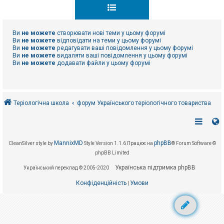
к
Ви
не можете
створювати нові теми у цьому форумі
Д
о
Ви
не можете
відповідати на теми у цьому форумі
п
Ви
не можете
редагувати ваші повідомлення у цьому форумі
о
Ви
не можете
видаляти ваші повідомлення у цьому форумі
м
Ви
не можете
додавати файли у цьому форумі
о
г
а
Теріологічна школа
форум Українського теріологічного товариства
MannixMD
phpBB
CleanSilver style by
Style Version 1.1.6
Працює на
® Forum Software ©
phpBB Limited
Українська підтримка phpBB
Український переклад © 2005-2020
Конфіденційність
Умови
|