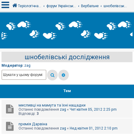
Теріологічна школа
форум Українського теріологічного товариства
Вербальне
шнобелівські дослідження
В
х
і
д
шнобелівські дослідження
Р
е
Модератор:
zag
є
с
т
р
а
ц
Тем
і
я
мисливці на мамута та їхні нащадки
Останнє повідомлення
zag
«
Чет квітня 05, 2012 2:25 pm
Т
Відповіді:
3
е
м
премія Дарвіна
и
Останнє повідомлення
zag
«
Нед квітня 01, 2012 2:10 pm
б