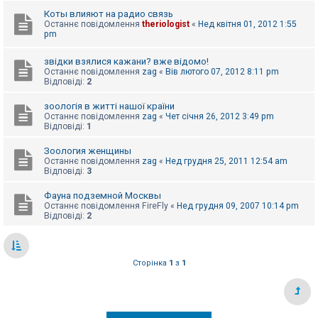
е
з
Коты влияют на радио связь
в
Останнє повідомлення
theriologist
«
Нед квітня 01, 2012 1:55
і
pm
д
п
о
звідки взялися кажани? вже відомо!
в
Останнє повідомлення
zag
«
Вів лютого 07, 2012 8:11 pm
і
Відповіді:
2
д
е
зоологія в житті нашої країни
й
Останнє повідомлення
zag
«
Чет січня 26, 2012 3:49 pm
Відповіді:
1
А
Зоология женщины
к
Останнє повідомлення
zag
«
Нед грудня 25, 2011 12:54 am
т
Відповіді:
3
и
в
Фауна подземной Москвы
н
Останнє повідомлення
FireFly
«
Нед грудня 09, 2007 10:14 pm
і
Відповіді:
2
т
е
м
и
Сторінка
1
з
1
П
о
ш
у