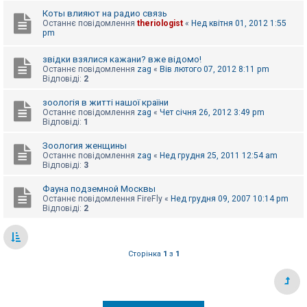
е
з
Коты влияют на радио связь
в
Останнє повідомлення
theriologist
«
Нед квітня 01, 2012 1:55
і
pm
д
п
о
звідки взялися кажани? вже відомо!
в
Останнє повідомлення
zag
«
Вів лютого 07, 2012 8:11 pm
і
Відповіді:
2
д
е
зоологія в житті нашої країни
й
Останнє повідомлення
zag
«
Чет січня 26, 2012 3:49 pm
Відповіді:
1
А
Зоология женщины
к
Останнє повідомлення
zag
«
Нед грудня 25, 2011 12:54 am
т
Відповіді:
3
и
в
Фауна подземной Москвы
н
Останнє повідомлення
FireFly
«
Нед грудня 09, 2007 10:14 pm
і
Відповіді:
2
т
е
м
и
Сторінка
1
з
1
П
о
ш
у