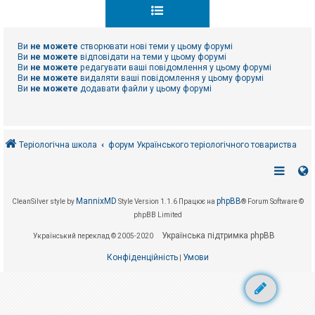
к
Ви
не можете
створювати нові теми у цьому форумі
Д
о
Ви
не можете
відповідати на теми у цьому форумі
п
Ви
не можете
редагувати ваші повідомлення у цьому форумі
о
Ви
не можете
видаляти ваші повідомлення у цьому форумі
м
Ви
не можете
додавати файли у цьому форумі
о
г
а
Теріологічна школа
форум Українського теріологічного товариства
MannixMD
phpBB
CleanSilver style by
Style Version 1.1.6
Працює на
® Forum Software ©
phpBB Limited
Українська підтримка phpBB
Український переклад © 2005-2020
Конфіденційність
Умови
|