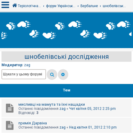
Теріологічна школа
форум Українського теріологічного товариства
Вербальне
шнобелівські дослідження
В
х
і
д
шнобелівські дослідження
Р
е
Модератор:
zag
є
с
т
р
а
ц
Тем
і
я
мисливці на мамута та їхні нащадки
Останнє повідомлення
zag
«
Чет квітня 05, 2012 2:25 pm
Т
Відповіді:
3
е
м
премія Дарвіна
и
Останнє повідомлення
zag
«
Нед квітня 01, 2012 2:10 pm
б