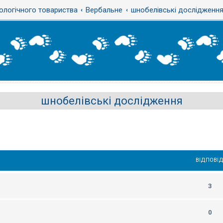
ологічного товариства
Вербальне
шнобелівські дослідженн
шнобелівські дослідження
ВІДПОВІД
3
0