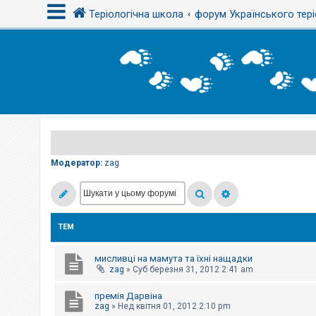
Теріологічна школа
форум Українського тері
В
х
і
д
Р
е
є
Модератор:
zag
с
т
р
а
ц
і
ТЕМ
я
мисливці на мамута та їхні нащадки
Т
zag
»
Суб березня 31, 2012 2:41 am
е
м
премія Дарвіна
и
б
zag
»
Нед квітня 01, 2012 2:10 pm