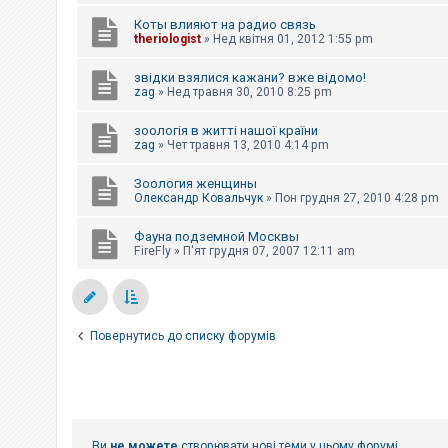
е
з
Коты влияют на радио связь
в
theriologist
»
Нед квітня 01, 2012 1:55 pm
і
д
п
звідки взялися кажани? вже відомо!
о
zag
»
Нед травня 30, 2010 8:25 pm
в
і
д
зоологія в житті нашої країни
е
zag
»
Чет травня 13, 2010 4:14 pm
й
Зоология женщины
Олександр Ковальчук
»
Пон грудня 27, 2010 4:28 pm
А
к
Фауна подземной Москвы
т
и
FireFly
»
П'ят грудня 07, 2007 12:11 am
в
н
і
т
е
м
Повернутись до списку форумів
и
П
о
ш
у
Ви
не можете
створювати нові теми у цьому форумі