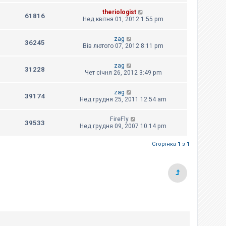
theriologist
61816
Нед квітня 01, 2012 1:55 pm
zag
36245
Вів лютого 07, 2012 8:11 pm
zag
31228
Чет січня 26, 2012 3:49 pm
zag
39174
Нед грудня 25, 2011 12:54 am
FireFly
39533
Нед грудня 09, 2007 10:14 pm
Сторінка
1
з
1