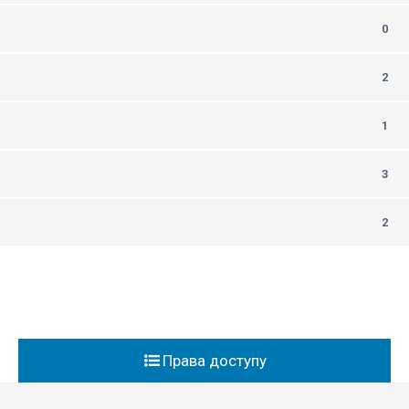
0
2
1
3
2
Права доступу