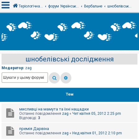
Теріологічна школа
форум Українського теріологічного товариства
Вербальне
шнобелівські дослідження
В
х
і
д
шнобелівські дослідження
Р
е
Модератор:
zag
є
с
т
р
а
ц
Тем
і
я
мисливці на мамута та їхні нащадки
Останнє повідомлення
zag
«
Чет квітня 05, 2012 2:25 pm
Т
Відповіді:
3
е
м
премія Дарвіна
и
Останнє повідомлення
zag
«
Нед квітня 01, 2012 2:10 pm
б