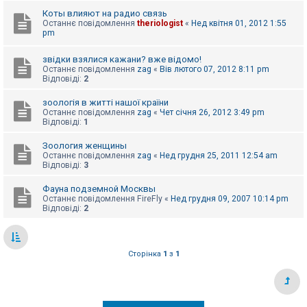
е
з
Коты влияют на радио связь
в
Останнє повідомлення
theriologist
«
Нед квітня 01, 2012 1:55
і
pm
д
п
о
звідки взялися кажани? вже відомо!
в
Останнє повідомлення
zag
«
Вів лютого 07, 2012 8:11 pm
і
Відповіді:
2
д
е
зоологія в житті нашої країни
й
Останнє повідомлення
zag
«
Чет січня 26, 2012 3:49 pm
Відповіді:
1
А
Зоология женщины
к
Останнє повідомлення
zag
«
Нед грудня 25, 2011 12:54 am
т
Відповіді:
3
и
в
Фауна подземной Москвы
н
Останнє повідомлення
FireFly
«
Нед грудня 09, 2007 10:14 pm
і
Відповіді:
2
т
е
м
и
Сторінка
1
з
1
П
о
ш
у