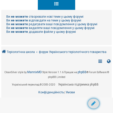
к
Ви
не можете
створювати нові теми у цьому форумі
Д
о
Ви
не можете
відповідати на теми у цьому форумі
п
Ви
не можете
редагувати ваші повідомлення у цьому форумі
о
Ви
не можете
видаляти ваші повідомлення у цьому форумі
м
Ви
не можете
додавати файли у цьому форумі
о
г
а
Теріологічна школа
форум Українського теріологічного товариства
MannixMD
phpBB
CleanSilver style by
Style Version 1.1.6
Працює на
® Forum Software ©
phpBB Limited
Українська підтримка phpBB
Український переклад © 2005-2020
Конфіденційність
Умови
|