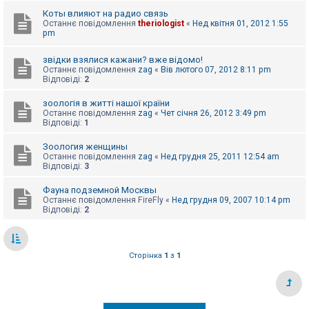
е
з
Коты влияют на радио связь
в
Останнє повідомлення
theriologist
«
Нед квітня 01, 2012 1:55
і
pm
д
п
о
звідки взялися кажани? вже відомо!
в
Останнє повідомлення
zag
«
Вів лютого 07, 2012 8:11 pm
і
Відповіді:
2
д
е
зоологія в житті нашої країни
й
Останнє повідомлення
zag
«
Чет січня 26, 2012 3:49 pm
Відповіді:
1
А
Зоология женщины
к
Останнє повідомлення
zag
«
Нед грудня 25, 2011 12:54 am
т
Відповіді:
3
и
в
Фауна подземной Москвы
н
Останнє повідомлення
FireFly
«
Нед грудня 09, 2007 10:14 pm
і
Відповіді:
2
т
е
м
и
Сторінка
1
з
1
П
о
ш
у