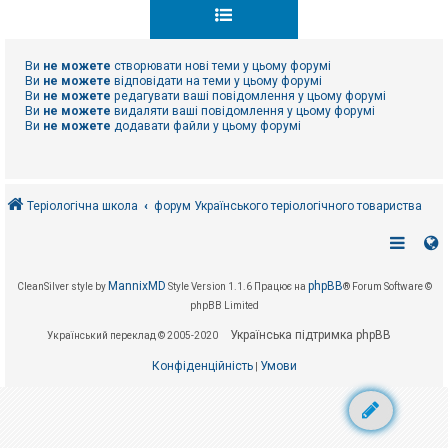
к
Ви
не можете
створювати нові теми у цьому форумі
Д
о
Ви
не можете
відповідати на теми у цьому форумі
п
Ви
не можете
редагувати ваші повідомлення у цьому форумі
о
Ви
не можете
видаляти ваші повідомлення у цьому форумі
м
Ви
не можете
додавати файли у цьому форумі
о
г
а
Теріологічна школа
форум Українського теріологічного товариства
MannixMD
phpBB
CleanSilver style by
Style Version 1.1.6
Працює на
® Forum Software ©
phpBB Limited
Українська підтримка phpBB
Український переклад © 2005-2020
Конфіденційність
Умови
|