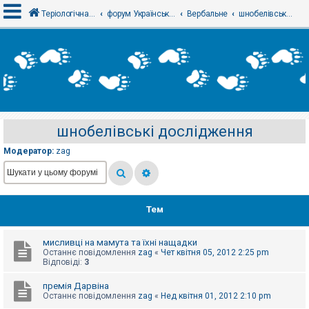
Теріологічна школа
форум Українського теріологічного товариства
Вербальне
шнобелівські дослідження
В
х
і
д
шнобелівські дослідження
Р
е
Модератор:
zag
є
с
т
р
а
ц
Тем
і
я
мисливці на мамута та їхні нащадки
Останнє повідомлення
zag
«
Чет квітня 05, 2012 2:25 pm
Т
Відповіді:
3
е
м
премія Дарвіна
и
Останнє повідомлення
zag
«
Нед квітня 01, 2012 2:10 pm
б