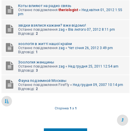
е
з
Коты влияют на радио связь
в
Останнє повідомлення
theriologist
«
Нед квітня 01, 2012 1:55
і
pm
д
п
о
звідки взялися кажани? вже відомо!
в
Останнє повідомлення
zag
«
Вів лютого 07, 2012 8:11 pm
і
Відповіді:
2
д
е
зоологія в житті нашої країни
й
Останнє повідомлення
zag
«
Чет січня 26, 2012 3:49 pm
Відповіді:
1
А
Зоология женщины
к
Останнє повідомлення
zag
«
Нед грудня 25, 2011 12:54 am
т
Відповіді:
3
и
в
Фауна подземной Москвы
н
Останнє повідомлення
FireFly
«
Нед грудня 09, 2007 10:14 pm
і
Відповіді:
2
т
е
м
и
Сторінка
1
з
1
П
о
ш
у