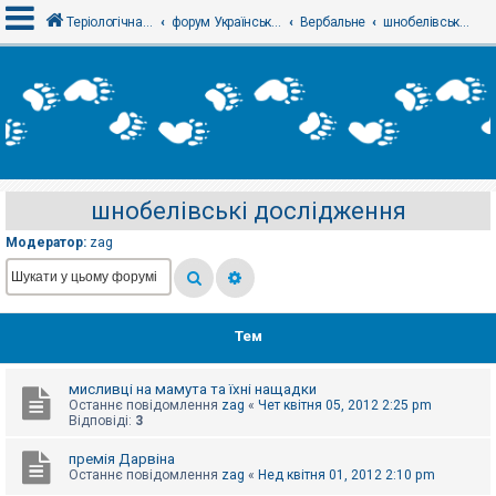
Теріологічна школа
форум Українського теріологічного товариства
Вербальне
шнобелівські дослідження
В
х
і
д
шнобелівські дослідження
Р
е
Модератор:
zag
є
с
т
р
а
ц
Тем
і
я
мисливці на мамута та їхні нащадки
Останнє повідомлення
zag
«
Чет квітня 05, 2012 2:25 pm
Т
Відповіді:
3
е
м
премія Дарвіна
и
Останнє повідомлення
zag
«
Нед квітня 01, 2012 2:10 pm
б