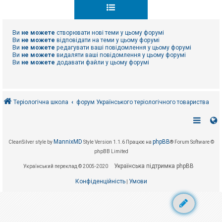
к
Ви
не можете
створювати нові теми у цьому форумі
Д
о
Ви
не можете
відповідати на теми у цьому форумі
п
Ви
не можете
редагувати ваші повідомлення у цьому форумі
о
Ви
не можете
видаляти ваші повідомлення у цьому форумі
м
Ви
не можете
додавати файли у цьому форумі
о
г
а
Теріологічна школа
форум Українського теріологічного товариства
MannixMD
phpBB
CleanSilver style by
Style Version 1.1.6
Працює на
® Forum Software ©
phpBB Limited
Українська підтримка phpBB
Український переклад © 2005-2020
Конфіденційність
Умови
|