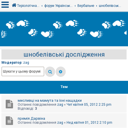
Теріологічна школа
форум Українського теріологічного товариства
Вербальне
шнобелівські дослідження
В
х
і
д
шнобелівські дослідження
Р
е
Модератор:
zag
є
с
т
р
а
ц
Тем
і
я
мисливці на мамута та їхні нащадки
Останнє повідомлення
zag
«
Чет квітня 05, 2012 2:25 pm
Т
Відповіді:
3
е
м
премія Дарвіна
и
Останнє повідомлення
zag
«
Нед квітня 01, 2012 2:10 pm
б