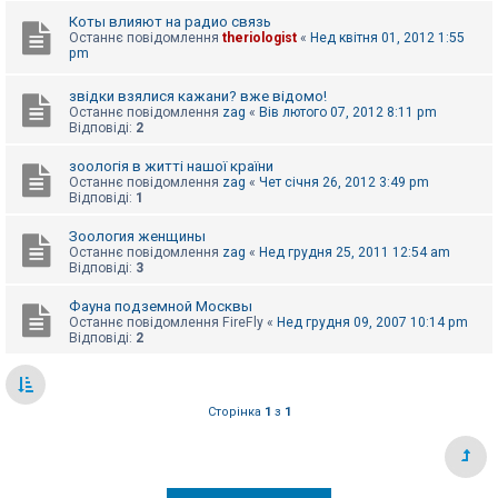
е
з
Коты влияют на радио связь
в
Останнє повідомлення
theriologist
«
Нед квітня 01, 2012 1:55
і
pm
д
п
о
звідки взялися кажани? вже відомо!
в
Останнє повідомлення
zag
«
Вів лютого 07, 2012 8:11 pm
і
Відповіді:
2
д
е
зоологія в житті нашої країни
й
Останнє повідомлення
zag
«
Чет січня 26, 2012 3:49 pm
Відповіді:
1
А
Зоология женщины
к
Останнє повідомлення
zag
«
Нед грудня 25, 2011 12:54 am
т
Відповіді:
3
и
в
Фауна подземной Москвы
н
Останнє повідомлення
FireFly
«
Нед грудня 09, 2007 10:14 pm
і
Відповіді:
2
т
е
м
и
Сторінка
1
з
1
П
о
ш
у