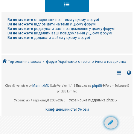
к
Ви
не можете
створювати нові теми у цьому форумі
Д
о
Ви
не можете
відповідати на теми у цьому форумі
п
Ви
не можете
редагувати ваші повідомлення у цьому форумі
о
Ви
не можете
видаляти ваші повідомлення у цьому форумі
м
Ви
не можете
додавати файли у цьому форумі
о
г
а
Теріологічна школа
форум Українського теріологічного товариства
MannixMD
phpBB
CleanSilver style by
Style Version 1.1.6
Працює на
® Forum Software ©
phpBB Limited
Українська підтримка phpBB
Український переклад © 2005-2020
Конфіденційність
Умови
|