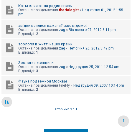
е
з
Коты влияют на радио связь
в
Останнє повідомлення
theriologist
«
Нед квітня 01, 2012 1:55
і
pm
д
п
о
звідки взялися кажани? вже відомо!
в
Останнє повідомлення
zag
«
Вів лютого 07, 2012 8:11 pm
і
Відповіді:
2
д
е
зоологія в житті нашої країни
й
Останнє повідомлення
zag
«
Чет січня 26, 2012 3:49 pm
Відповіді:
1
А
Зоология женщины
к
Останнє повідомлення
zag
«
Нед грудня 25, 2011 12:54 am
т
Відповіді:
3
и
в
Фауна подземной Москвы
н
Останнє повідомлення
FireFly
«
Нед грудня 09, 2007 10:14 pm
і
Відповіді:
2
т
е
м
и
Сторінка
1
з
1
П
о
ш
у