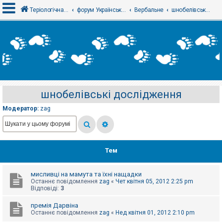
Теріологічна школа
форум Українського теріологічного товариства
Вербальне
шнобелівські дослідження
В
х
і
д
шнобелівські дослідження
Р
е
Модератор:
zag
є
с
т
р
а
ц
Тем
і
я
мисливці на мамута та їхні нащадки
Останнє повідомлення
zag
«
Чет квітня 05, 2012 2:25 pm
Т
Відповіді:
3
е
м
премія Дарвіна
и
Останнє повідомлення
zag
«
Нед квітня 01, 2012 2:10 pm
б