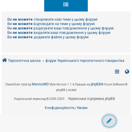
к
Ви
не можете
створювати нові теми у цьому форумі
Д
о
Ви
не можете
відповідати на теми у цьому форумі
п
Ви
не можете
редагувати ваші повідомлення у цьому форумі
о
Ви
не можете
видаляти ваші повідомлення у цьому форумі
м
Ви
не можете
додавати файли у цьому форумі
о
г
а
Теріологічна школа
форум Українського теріологічного товариства
MannixMD
phpBB
CleanSilver style by
Style Version 1.1.6
Працює на
® Forum Software ©
phpBB Limited
Українська підтримка phpBB
Український переклад © 2005-2020
Конфіденційність
Умови
|