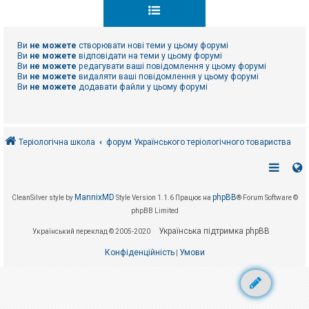
к
Ви
не можете
створювати нові теми у цьому форумі
Д
о
Ви
не можете
відповідати на теми у цьому форумі
п
Ви
не можете
редагувати ваші повідомлення у цьому форумі
о
Ви
не можете
видаляти ваші повідомлення у цьому форумі
м
Ви
не можете
додавати файли у цьому форумі
о
г
а
Теріологічна школа
форум Українського теріологічного товариства
MannixMD
phpBB
CleanSilver style by
Style Version 1.1.6
Працює на
® Forum Software ©
phpBB Limited
Українська підтримка phpBB
Український переклад © 2005-2020
Конфіденційність
Умови
|