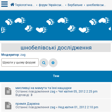
Теріологічна школа
форум Українського теріологічного товариства
Вербальне
шнобелівські дослідження
В
х
і
д
шнобелівські дослідження
Р
е
Модератор:
zag
є
с
т
р
а
ц
Тем
і
я
мисливці на мамута та їхні нащадки
Останнє повідомлення
zag
«
Чет квітня 05, 2012 2:25 pm
Т
Відповіді:
3
е
м
премія Дарвіна
и
Останнє повідомлення
zag
«
Нед квітня 01, 2012 2:10 pm
б