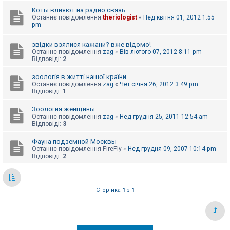
е
з
Коты влияют на радио связь
в
Останнє повідомлення
theriologist
«
Нед квітня 01, 2012 1:55
і
pm
д
п
о
звідки взялися кажани? вже відомо!
в
Останнє повідомлення
zag
«
Вів лютого 07, 2012 8:11 pm
і
Відповіді:
2
д
е
зоологія в житті нашої країни
й
Останнє повідомлення
zag
«
Чет січня 26, 2012 3:49 pm
Відповіді:
1
А
Зоология женщины
к
Останнє повідомлення
zag
«
Нед грудня 25, 2011 12:54 am
т
Відповіді:
3
и
в
Фауна подземной Москвы
н
Останнє повідомлення
FireFly
«
Нед грудня 09, 2007 10:14 pm
і
Відповіді:
2
т
е
м
и
Сторінка
1
з
1
П
о
ш
у