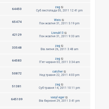
zag
64450
Суб листопада 05, 2011 12:41 pm
Weis
65474
Пон жовтня 31, 2011 5:19 pm
Lisnuk13
42129
Пон жовтня 31, 2011 9:33 am
zag
33548
Вів липня 26, 2011 3:48 am
zag
64583
П'ят червня 03, 2011 3:34 am
catcher
50872
Нед травня 22, 2011 4:03 pm
zag
51381
Суб травня 14, 2011 10:11 pm
vasyl eger
645109
Вів березня 29, 2011 3:41 pm