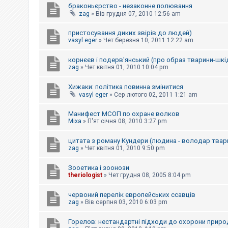
браконьєрство - незаконне полювання
zag
»
Вів грудня 07, 2010 12:56 am
пристосування диких звірів до людей)
vasyl eger
»
Чет березня 10, 2011 12:22 am
корнєєв і подерв'янський (про образ тварини-шкі
zag
»
Чет квітня 01, 2010 10:04 pm
Хижаки: політика повинна змінитися
vasyl eger
»
Сер лютого 02, 2011 1:21 am
Манифест МСОП по охране волков
Mixa
»
П'ят січня 08, 2010 3:27 pm
цитата з роману Кундери (людина - володар твар
zag
»
Чет квітня 01, 2010 9:50 pm
Зооетика і зоонози
theriologist
»
Чет грудня 08, 2005 8:04 pm
червоний перелік європейських ссавців
zag
»
Вів серпня 03, 2010 6:03 pm
Горелов: нестандартні підходи до охорони природ