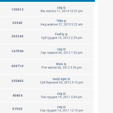
zag
130012
Вів лютого 11, 2014 10:37 pm
TNN
53945
Нед жовтня 27, 2013 5:22 am
FireFly
202343
Суб грудня 15, 2012 2:29 pm
zag
167596
Сер червня 06, 2012 1:02 pm
Weis
639710
П'ят квітня 06, 2012 5:35 pm
vasyl eger
325803
Суб березня 03, 2012 5:15 pm
zag
45854
Пон грудня 19, 2011 3:59 pm
zag
57333
Сер грудня 14, 2011 12:10 pm