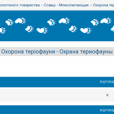
ологічного товариства
Ссавці - Млекопитающие
Охорона те
Охорона теріофауни - Охрана териофауны
ВІДПОВІД
0
ВІДПОВІД