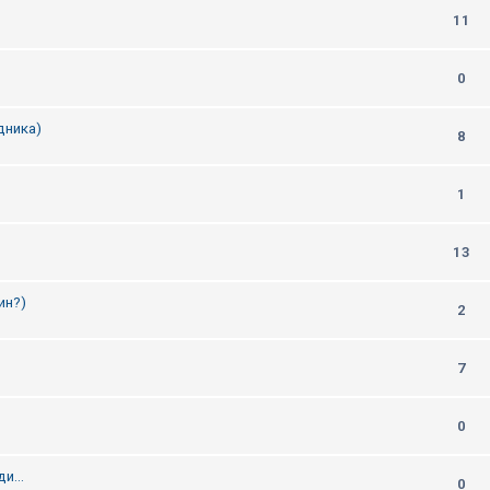
11
0
дника)
8
1
13
ин?)
2
7
0
и...
0