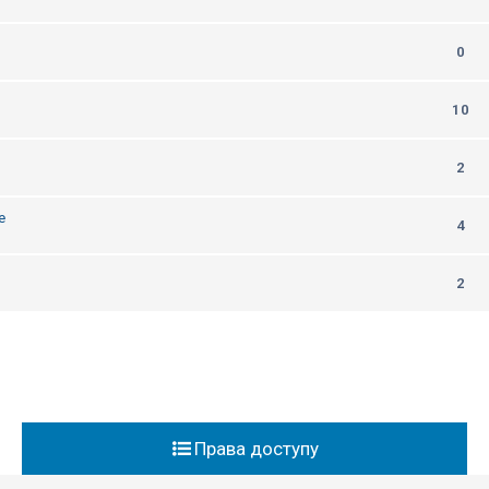
0
10
2
е
4
2
Права доступу