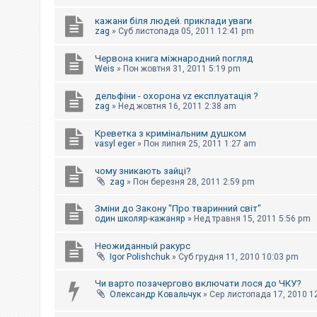
к
кажани біля людей. приклади уваги
zag
»
Суб листопада 05, 2011 12:41 pm
Д
о
Червона книга міжнародний погляд
п
Weis
»
Пон жовтня 31, 2011 5:19 pm
о
м
дельфіни - охорона vz експлуатація ?
о
zag
»
Нед жовтня 16, 2011 2:38 am
г
а
Креветка з кримінальним душком
vasyl eger
»
Пон липня 25, 2011 1:27 am
чому зникають зайці?
zag
»
Пон березня 28, 2011 2:59 pm
Зміни до Закону "Про тваринний світ"
один школяр-кажаняр
»
Нед травня 15, 2011 5:56 pm
Неожиданный ракурс
Igor Polishchuk
»
Суб грудня 11, 2010 10:03 pm
Чи варто позачергово включати лося до ЧКУ?
Олександр Ковальчук
»
Сер листопада 17, 2010 1