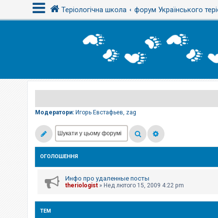
Теріологічна школа
форум Українського тері
В
х
і
д
Р
е
є
Модератори:
Игорь Евстафьев
,
zag
с
т
р
а
ц
і
ОГОЛОШЕННЯ
я
Инфо про удаленные посты
Т
theriologist
»
Нед лютого 15, 2009 4:22 pm
е
м
и
б
ТЕМ