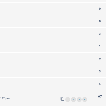
0
0
3
1
9
5
5
67
2:27 pm
1
2
3
4