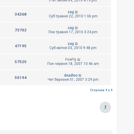
П'ят липня 09, 2010 4:19 pm
zag
34268
Суб травня 22, 2010 1:06 pm
zag
73702
Пон травня 17, 2010 3:24 pm
zag
47195
Суб квітня 03, 2010 9:48 pm
FireFly
57525
Пон червня 18, 2007 10:46 am
deadleo
50194
Чет березня 01, 2007 3:29 pm
Сторінка
1
з
1