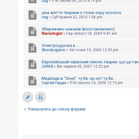
zag
»
П'ят липня 09, 2010 4:19 pm
ціна життя тварини з точки зору зоолога
zag
»
Суб травня 22, 2010 1:06 pm
Збережемо кажанів (восстановлено)
theriologist
»
Сер лютого 18, 2009 9:47 am
Электроудочка и ...
Skorobogatov
»
Чет січня 19, 2006 12:33 pm
Європейський червоний список тварин: що це так
JUKKA
»
Вів червня 05, 2007 12:32 pm
Медведи в "Зоне": ту би, ор нот ту би...
Сергей Гащак
»
П'ят лютого 10, 2006 12:19 pm
Повернутись до списку форумів