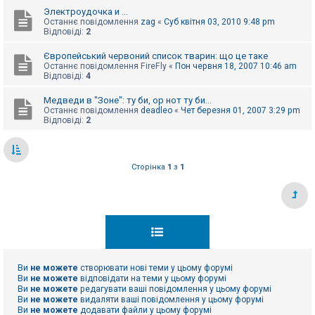
Электроудочка и ...
Останнє повідомлення
zag
«
Суб квітня 03, 2010 9:48 pm
Відповіді:
2
Європейський червоний список тварин: що це таке
Останнє повідомлення
FireFly
«
Пон червня 18, 2007 10:46 am
Відповіді:
4
Медведи в "Зоне": ту би, ор нот ту би...
Останнє повідомлення
deadleo
«
Чет березня 01, 2007 3:29 pm
Відповіді:
2
Сторінка
1
з
1
Ви
не можете
створювати нові теми у цьому форумі
Ви
не можете
відповідати на теми у цьому форумі
Ви
не можете
редагувати ваші повідомлення у цьому форумі
Ви
не можете
видаляти ваші повідомлення у цьому форумі
Ви
не можете
додавати файли у цьому форумі