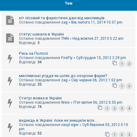
е
Тем
з
в
і
д
кіт лісовий та фауністичні дані від мисливців
п
Останнє повідомлення
zag
«
Вів лютого 11, 2014 10:37 pm
о
в
статус шакала в Україні
і
д
Останнє повідомлення
TNN
«
Нед жовтня 27, 2013 5:22 am
е
Відповіді:
3
й
Рись на Поліссі
Останнє повідомлення
FireFly
«
Суб грудня 15, 2012 2:29 pm
Відповіді:
34
А
1
2
к
т
мисливські угіддя як шлях до охорони фауни?
и
Останнє повідомлення
zag
«
Сер червня 06, 2012 1:02 pm
в
Відповіді:
25
н
1
2
і
т
Статус вовка в Україні
е
м
Останнє повідомлення
Weis
«
П'ят квітня 06, 2012 5:35 pm
и
Відповіді:
74
1
2
3
4
ведмідь в Україні: поки не знищили всіх....
П
Останнє повідомлення
vasyl eger
«
Суб березня 03, 2012 5:15
о
pm
ш
Відповіді:
52
1
2
3
у