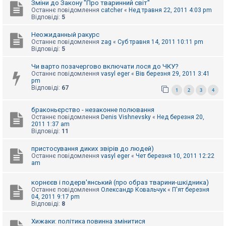
Зміни до Закону "Про тваринний світ"
Останнє повідомлення
catcher
«
Нед травня 22, 2011 4:03 pm
Відповіді:
5
Неожиданный ракурс
Останнє повідомлення
zag
«
Суб травня 14, 2011 10:11 pm
Відповіді:
5
Чи варто позачергово включати лося до ЧКУ?
Останнє повідомлення
vasyl eger
«
Вів березня 29, 2011 3:41
pm
Відповіді:
67
1
2
3
4
браконьєрство - незаконне полювання
Останнє повідомлення
Denis Vishnevsky
«
Нед березня 20,
2011 1:37 am
Відповіді:
11
пристосування диких звірів до людей)
Останнє повідомлення
vasyl eger
«
Чет березня 10, 2011 12:22
am
корнєєв і подерв'янський (про образ тварини-шкідника)
Останнє повідомлення
Олександр Ковальчук
«
П'ят березня
04, 2011 9:17 pm
Відповіді:
8
Хижаки: політика повинна змінитися