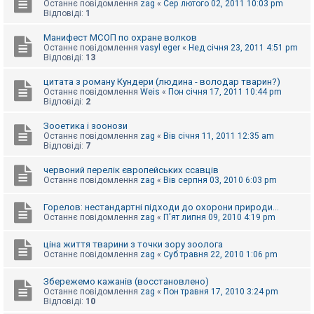
Останнє повідомлення
zag
«
Сер лютого 02, 2011 10:03 pm
Відповіді:
1
Манифест МСОП по охране волков
Останнє повідомлення
vasyl eger
«
Нед січня 23, 2011 4:51 pm
Відповіді:
13
цитата з роману Кундери (людина - володар тварин?)
Останнє повідомлення
Weis
«
Пон січня 17, 2011 10:44 pm
Відповіді:
2
Зооетика і зоонози
Останнє повідомлення
zag
«
Вів січня 11, 2011 12:35 am
Відповіді:
7
червоний перелік європейських ссавців
Останнє повідомлення
zag
«
Вів серпня 03, 2010 6:03 pm
Горелов: нестандартні підходи до охорони природи...
Останнє повідомлення
zag
«
П'ят липня 09, 2010 4:19 pm
ціна життя тварини з точки зору зоолога
Останнє повідомлення
zag
«
Суб травня 22, 2010 1:06 pm
Збережемо кажанів (восстановлено)
Останнє повідомлення
zag
«
Пон травня 17, 2010 3:24 pm
Відповіді:
10