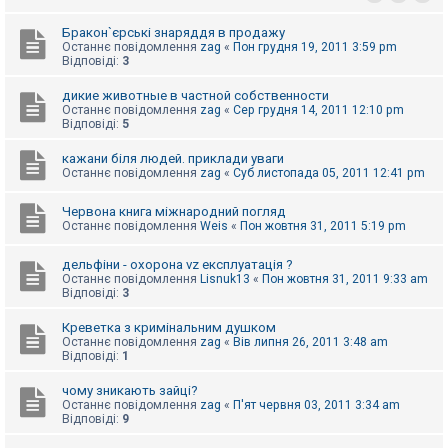
к
Бракон`єрські знаряддя в продажу
Останнє повідомлення
zag
«
Пон грудня 19, 2011 3:59 pm
Відповіді:
3
Д
о
дикие животные в частной собственности
п
о
Останнє повідомлення
zag
«
Сер грудня 14, 2011 12:10 pm
м
Відповіді:
5
о
г
кажани біля людей. приклади уваги
а
Останнє повідомлення
zag
«
Суб листопада 05, 2011 12:41 pm
Червона книга міжнародний погляд
Останнє повідомлення
Weis
«
Пон жовтня 31, 2011 5:19 pm
дельфіни - охорона vz експлуатація ?
Останнє повідомлення
Lisnuk13
«
Пон жовтня 31, 2011 9:33 am
Відповіді:
3
Креветка з кримінальним душком
Останнє повідомлення
zag
«
Вів липня 26, 2011 3:48 am
Відповіді:
1
чому зникають зайці?
Останнє повідомлення
zag
«
П'ят червня 03, 2011 3:34 am
Відповіді:
9