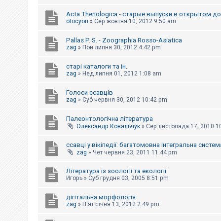
к
Acta Theriologica - старые выпуски в открытом д
otocyon
»
Сер жовтня 10, 2012 9:50 am
Д
о
Pallas P. S. - Zoographia Rosso-Asiatica
п
zag
»
Пон липня 30, 2012 4:42 pm
о
м
старі каталоги та ін.
о
zag
»
Нед липня 01, 2012 1:08 am
г
а
Голоси ссавців
zag
»
Суб червня 30, 2012 10:42 pm
Палеонтологічна література
Олександр Ковальчук
»
Сер листопада 17, 2010 1
ссавці у вікіпедії: багатомовна інтегральна систем
zag
»
Чет червня 23, 2011 11:44 pm
Література із зоології та екології
Игорь
»
Суб грудня 03, 2005 8:51 pm
дігітальна морфологія
zag
»
П'ят січня 13, 2012 2:49 pm