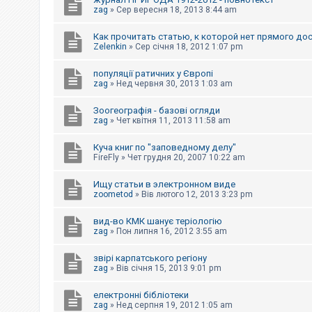
е
з
zag
»
Сер вересня 18, 2013 8:44 am
в
і
Как прочитать статью, к которой нет прямого до
д
Zelenkin
»
Сер січня 18, 2012 1:07 pm
п
о
в
популяції ратичних у Європі
і
zag
»
Нед червня 30, 2013 1:03 am
д
е
й
Зоогеографія - базові огляди
zag
»
Чет квітня 11, 2013 11:58 am
А
Куча книг по "заповедному делу"
к
FireFly
»
Чет грудня 20, 2007 10:22 am
т
и
Ищу статьи в электронном виде
в
н
zoometod
»
Вів лютого 12, 2013 3:23 pm
і
т
вид-во КМК шанує теріологію
е
zag
»
Пон липня 16, 2012 3:55 am
м
и
звірі карпатського регіону
zag
»
Вів січня 15, 2013 9:01 pm
П
о
електронні бібліотеки
ш
zag
»
Нед серпня 19, 2012 1:05 am
у