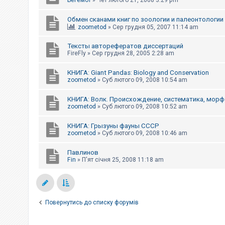
Бегемот
»
Чет лютого 21, 2008 3:29 pm
Обмен сканами книг по зоологии и палеонтологии
zoometod
»
Сер грудня 05, 2007 11:14 am
Тексты авторефератов диссертаций
FireFly
»
Сер грудня 28, 2005 2:28 am
КНИГА: Giant Pandas: Biology and Conservation
zoometod
»
Суб лютого 09, 2008 10:54 am
КНИГА: Волк. Происхождение, систематика, морф
zoometod
»
Суб лютого 09, 2008 10:52 am
КНИГА: Грызуны фауны СССР
zoometod
»
Суб лютого 09, 2008 10:46 am
Павлинов
Fin
»
П'ят січня 25, 2008 11:18 am
Повернутись до списку форумів