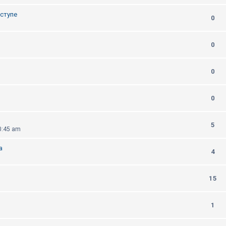
оступе
0
0
0
0
5
0:45 am
а
4
15
1