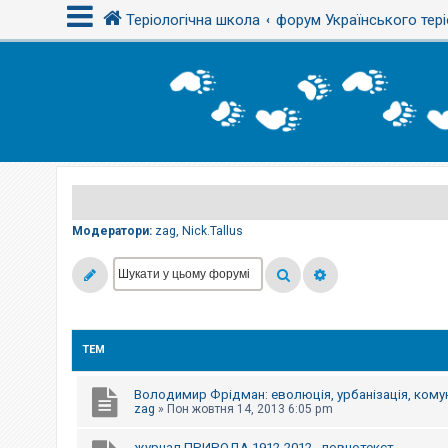
Теріологічна школа
форум Українського тері
В
х
і
д
Р
е
є
Модератори:
zag
,
Nick.Tallus
с
т
р
а
ц
і
я
ТЕМ
Т
е
Володимир Фрідман: еволюція, урбанізація, комун
м
zag
»
Пон жовтня 14, 2013 6:05 pm
и
б
журнал ПРИРОДА 1912-2012 - повнотекст