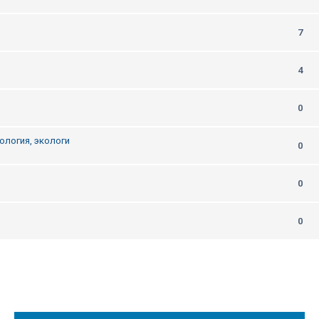
7
4
0
ология, экологи
0
0
0