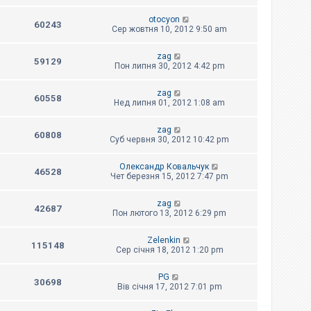
otocyon
60243
Сер жовтня 10, 2012 9:50 am
zag
59129
Пон липня 30, 2012 4:42 pm
zag
60558
Нед липня 01, 2012 1:08 am
zag
60808
Суб червня 30, 2012 10:42 pm
Олександр Ковальчук
46528
Чет березня 15, 2012 7:47 pm
zag
42687
Пон лютого 13, 2012 6:29 pm
Zelenkin
115148
Сер січня 18, 2012 1:20 pm
PG
30698
Вів січня 17, 2012 7:01 pm