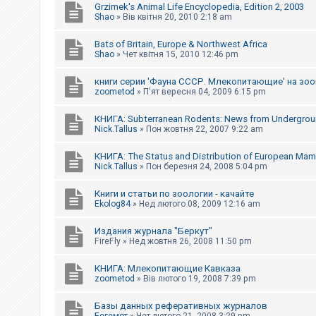
Grzimek's Animal Life Encyclopedia, Edition 2, 2003
Shao
»
Вів квітня 20, 2010 2:18 am
Bats of Britain, Europe & Northwest Africa
Shao
»
Чет квітня 15, 2010 12:46 pm
книги серии 'Фауна СССР. Млекопитающие' на зо
zoometod
»
П'ят вересня 04, 2009 6:15 pm
КНИГА: Subterranean Rodents: News from Undergro
Nick.Tallus
»
Пон жовтня 22, 2007 9:22 am
КНИГА: The Status and Distribution of European Ma
Nick.Tallus
»
Пон березня 24, 2008 5:04 pm
Книги и статьи по зоологии - качайте
Ekolog84
»
Нед лютого 08, 2009 12:16 am
Издания журнала "Беркут"
FireFly
»
Нед жовтня 26, 2008 11:50 pm
КНИГА: Млекопитающие Кавказа
zoometod
»
Вів лютого 19, 2008 7:39 pm
Базы данных реферативных журналов