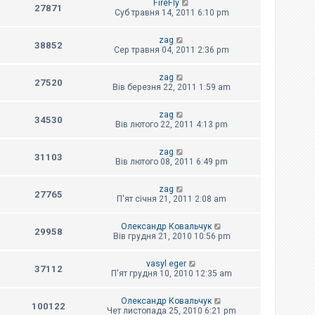
FireFly
27871
Суб травня 14, 2011 6:10 pm
zag
38852
Сер травня 04, 2011 2:36 pm
zag
27520
Вів березня 22, 2011 1:59 am
zag
34530
Вів лютого 22, 2011 4:13 pm
zag
31103
Вів лютого 08, 2011 6:49 pm
zag
27765
П'ят січня 21, 2011 2:08 am
Олександр Ковальчук
29958
Вів грудня 21, 2010 10:56 pm
vasyl eger
37112
П'ят грудня 10, 2010 12:35 am
Олександр Ковальчук
100122
Чет листопада 25, 2010 6:21 pm