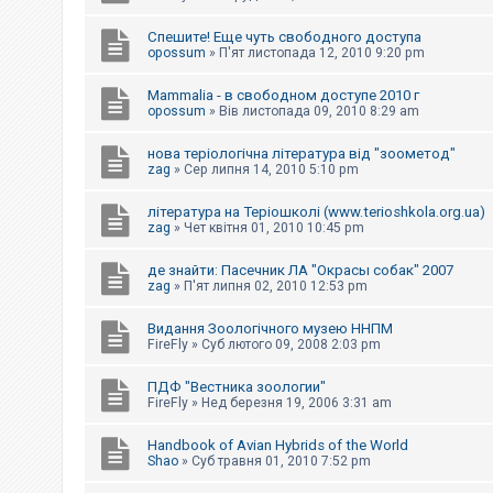
Спешите! Еще чуть свободного доступа
opossum
»
П'ят листопада 12, 2010 9:20 pm
Mammalia - в свободном доступе 2010 г
opossum
»
Вів листопада 09, 2010 8:29 am
нова теріологічна література від "зоометод"
zag
»
Сер липня 14, 2010 5:10 pm
література на Теріошколі (www.terioshkola.org.ua)
zag
»
Чет квітня 01, 2010 10:45 pm
де знайти: Пасечник ЛА "Окрасы собак" 2007
zag
»
П'ят липня 02, 2010 12:53 pm
Видання Зоологічного музею ННПМ
FireFly
»
Суб лютого 09, 2008 2:03 pm
ПДФ "Вестника зоологии"
FireFly
»
Нед березня 19, 2006 3:31 am
Handbook of Avian Hybrids of the World
Shao
»
Суб травня 01, 2010 7:52 pm