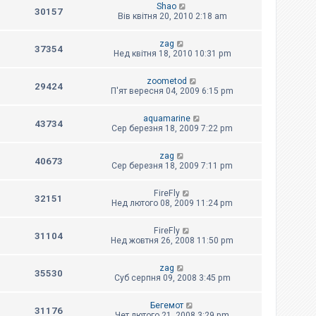
Shao
30157
Вів квітня 20, 2010 2:18 am
zag
37354
Нед квітня 18, 2010 10:31 pm
zoometod
29424
П'ят вересня 04, 2009 6:15 pm
aquamarine
43734
Сер березня 18, 2009 7:22 pm
zag
40673
Сер березня 18, 2009 7:11 pm
FireFly
32151
Нед лютого 08, 2009 11:24 pm
FireFly
31104
Нед жовтня 26, 2008 11:50 pm
zag
35530
Суб серпня 09, 2008 3:45 pm
Бегемот
31176
Чет лютого 21, 2008 3:29 pm