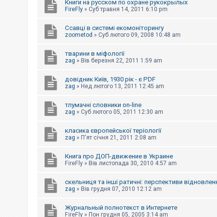
Книги на русском по охране рукокрылых
FireFly
»
Суб травня 14, 2011 6:10 pm
Ссавці в системі екомоніторингу
zoometod
»
Суб лютого 09, 2008 10:48 am
тварини в міфології
zag
»
Вів березня 22, 2011 1:59 am
довідник Київ, 1930 рік - є PDF
zag
»
Нед лютого 13, 2011 12:45 am
тлумачні словники on-line
zag
»
Суб лютого 05, 2011 12:30 am
класика європейської теріології
zag
»
П'ят січня 21, 2011 2:08 am
Книга про ДОП-движение в Украине
FireFly
»
Вів листопада 30, 2010 4:57 am
скельниця та інші ратичні: перспективи відновлен
zag
»
Вів грудня 07, 2010 12:12 am
Журнальный полнотекст в Интернете
FireFly
»
Пон грудня 05, 2005 3:14 am