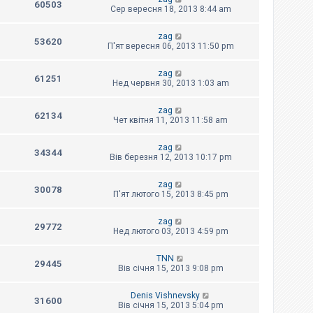
60503
Сер вересня 18, 2013 8:44 am
zag
53620
П'ят вересня 06, 2013 11:50 pm
zag
61251
Нед червня 30, 2013 1:03 am
zag
62134
Чет квітня 11, 2013 11:58 am
zag
34344
Вів березня 12, 2013 10:17 pm
zag
30078
П'ят лютого 15, 2013 8:45 pm
zag
29772
Нед лютого 03, 2013 4:59 pm
TNN
29445
Вів січня 15, 2013 9:08 pm
Denis Vishnevsky
31600
Вів січня 15, 2013 5:04 pm