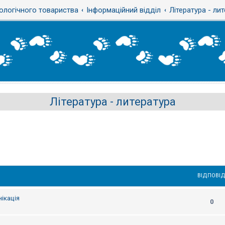
ологічного товариства
Інформаційний відділ
Література - ли
Література - литература
ВІДПОВІД
ікація
0