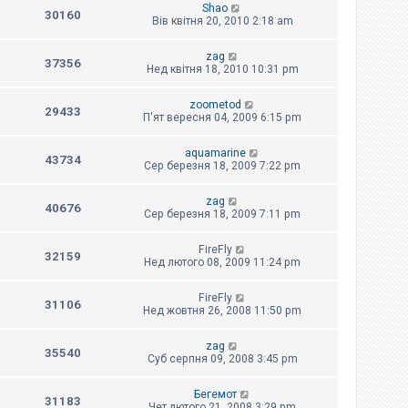
Shao
30160
Вів квітня 20, 2010 2:18 am
zag
37356
Нед квітня 18, 2010 10:31 pm
zoometod
29433
П'ят вересня 04, 2009 6:15 pm
aquamarine
43734
Сер березня 18, 2009 7:22 pm
zag
40676
Сер березня 18, 2009 7:11 pm
FireFly
32159
Нед лютого 08, 2009 11:24 pm
FireFly
31106
Нед жовтня 26, 2008 11:50 pm
zag
35540
Суб серпня 09, 2008 3:45 pm
Бегемот
31183
Чет лютого 21, 2008 3:29 pm