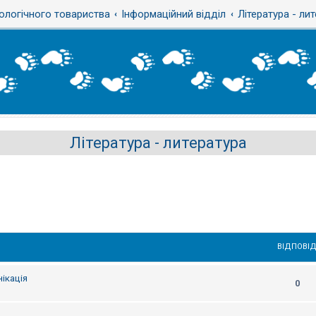
ологічного товариства
Інформаційний відділ
Література - ли
Література - литература
ВІДПОВІД
ікація
0