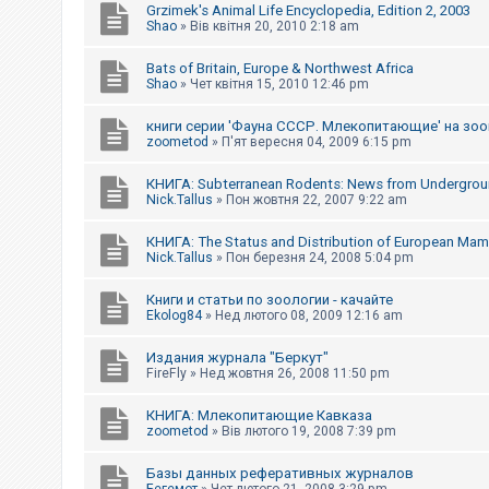
Grzimek's Animal Life Encyclopedia, Edition 2, 2003
Shao
»
Вів квітня 20, 2010 2:18 am
Bats of Britain, Europe & Northwest Africa
Shao
»
Чет квітня 15, 2010 12:46 pm
книги серии 'Фауна СССР. Млекопитающие' на зо
zoometod
»
П'ят вересня 04, 2009 6:15 pm
КНИГА: Subterranean Rodents: News from Undergro
Nick.Tallus
»
Пон жовтня 22, 2007 9:22 am
КНИГА: The Status and Distribution of European Ma
Nick.Tallus
»
Пон березня 24, 2008 5:04 pm
Книги и статьи по зоологии - качайте
Ekolog84
»
Нед лютого 08, 2009 12:16 am
Издания журнала "Беркут"
FireFly
»
Нед жовтня 26, 2008 11:50 pm
КНИГА: Млекопитающие Кавказа
zoometod
»
Вів лютого 19, 2008 7:39 pm
Базы данных реферативных журналов