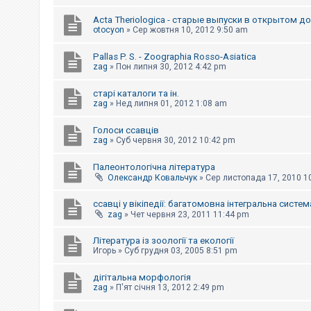
к
Acta Theriologica - старые выпуски в открытом д
otocyon
»
Сер жовтня 10, 2012 9:50 am
Д
о
Pallas P. S. - Zoographia Rosso-Asiatica
п
zag
»
Пон липня 30, 2012 4:42 pm
о
м
старі каталоги та ін.
о
zag
»
Нед липня 01, 2012 1:08 am
г
а
Голоси ссавців
zag
»
Суб червня 30, 2012 10:42 pm
Палеонтологічна література
Олександр Ковальчук
»
Сер листопада 17, 2010 1
ссавці у вікіпедії: багатомовна інтегральна систем
zag
»
Чет червня 23, 2011 11:44 pm
Література із зоології та екології
Игорь
»
Суб грудня 03, 2005 8:51 pm
дігітальна морфологія
zag
»
П'ят січня 13, 2012 2:49 pm