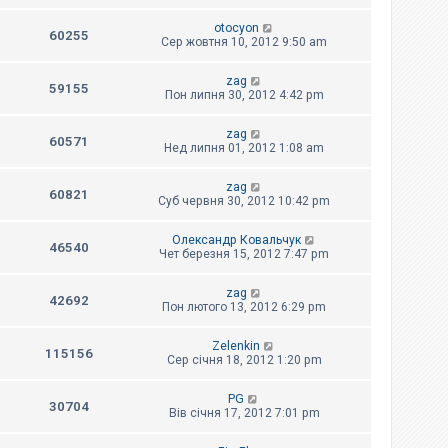
otocyon
60255
Сер жовтня 10, 2012 9:50 am
zag
59155
Пон липня 30, 2012 4:42 pm
zag
60571
Нед липня 01, 2012 1:08 am
zag
60821
Суб червня 30, 2012 10:42 pm
Олександр Ковальчук
46540
Чет березня 15, 2012 7:47 pm
zag
42692
Пон лютого 13, 2012 6:29 pm
Zelenkin
115156
Сер січня 18, 2012 1:20 pm
PG
30704
Вів січня 17, 2012 7:01 pm