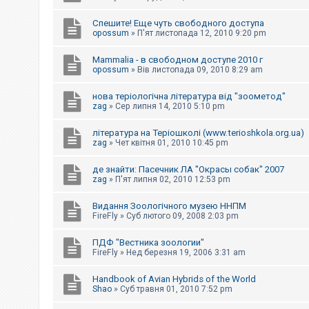
Спешите! Еще чуть свободного доступа
opossum
»
П'ят листопада 12, 2010 9:20 pm
Mammalia - в свободном доступе 2010 г
opossum
»
Вів листопада 09, 2010 8:29 am
нова теріологічна література від "зоометод"
zag
»
Сер липня 14, 2010 5:10 pm
література на Теріошколі (www.terioshkola.org.ua)
zag
»
Чет квітня 01, 2010 10:45 pm
де знайти: Пасечник ЛА "Окрасы собак" 2007
zag
»
П'ят липня 02, 2010 12:53 pm
Видання Зоологічного музею ННПМ
FireFly
»
Суб лютого 09, 2008 2:03 pm
ПДФ "Вестника зоологии"
FireFly
»
Нед березня 19, 2006 3:31 am
Handbook of Avian Hybrids of the World
Shao
»
Суб травня 01, 2010 7:52 pm