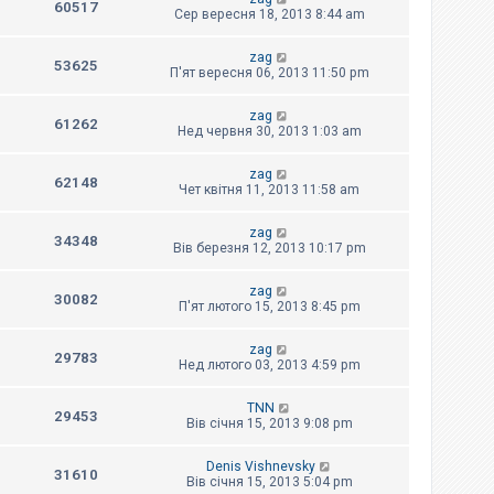
60517
Сер вересня 18, 2013 8:44 am
zag
53625
П'ят вересня 06, 2013 11:50 pm
zag
61262
Нед червня 30, 2013 1:03 am
zag
62148
Чет квітня 11, 2013 11:58 am
zag
34348
Вів березня 12, 2013 10:17 pm
zag
30082
П'ят лютого 15, 2013 8:45 pm
zag
29783
Нед лютого 03, 2013 4:59 pm
TNN
29453
Вів січня 15, 2013 9:08 pm
Denis Vishnevsky
31610
Вів січня 15, 2013 5:04 pm