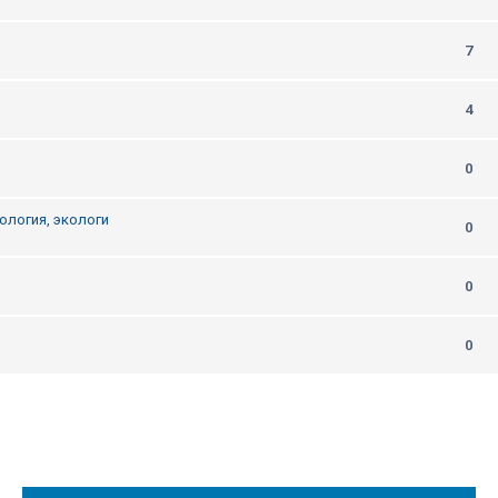
7
4
0
ология, экологи
0
0
0