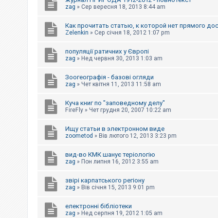
е
з
zag
»
Сер вересня 18, 2013 8:44 am
в
і
Как прочитать статью, к которой нет прямого до
д
Zelenkin
»
Сер січня 18, 2012 1:07 pm
п
о
в
популяції ратичних у Європі
і
zag
»
Нед червня 30, 2013 1:03 am
д
е
й
Зоогеографія - базові огляди
zag
»
Чет квітня 11, 2013 11:58 am
А
Куча книг по "заповедному делу"
к
FireFly
»
Чет грудня 20, 2007 10:22 am
т
и
Ищу статьи в электронном виде
в
н
zoometod
»
Вів лютого 12, 2013 3:23 pm
і
т
вид-во КМК шанує теріологію
е
zag
»
Пон липня 16, 2012 3:55 am
м
и
звірі карпатського регіону
zag
»
Вів січня 15, 2013 9:01 pm
П
о
електронні бібліотеки
ш
zag
»
Нед серпня 19, 2012 1:05 am
у