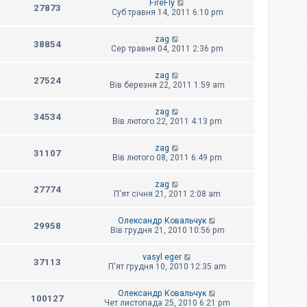
FireFly
27873
Суб травня 14, 2011 6:10 pm
zag
38854
Сер травня 04, 2011 2:36 pm
zag
27524
Вів березня 22, 2011 1:59 am
zag
34534
Вів лютого 22, 2011 4:13 pm
zag
31107
Вів лютого 08, 2011 6:49 pm
zag
27774
П'ят січня 21, 2011 2:08 am
Олександр Ковальчук
29958
Вів грудня 21, 2010 10:56 pm
vasyl eger
37113
П'ят грудня 10, 2010 12:35 am
Олександр Ковальчук
100127
Чет листопада 25, 2010 6:21 pm