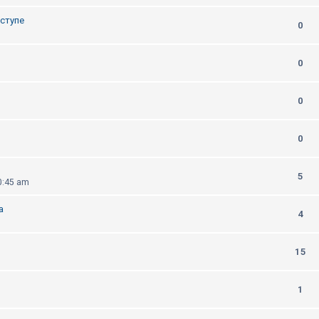
оступе
0
0
0
0
5
0:45 am
а
4
15
1