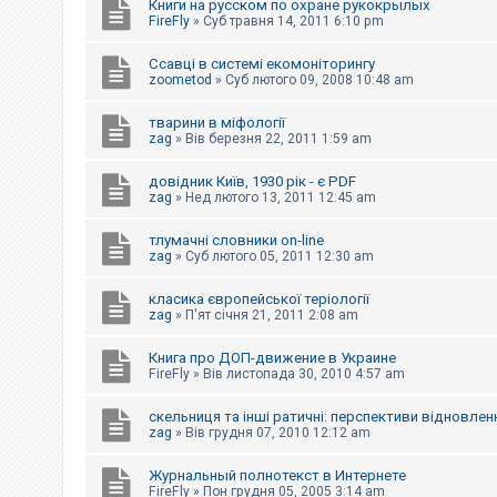
Книги на русском по охране рукокрылых
FireFly
»
Суб травня 14, 2011 6:10 pm
Ссавці в системі екомоніторингу
zoometod
»
Суб лютого 09, 2008 10:48 am
тварини в міфології
zag
»
Вів березня 22, 2011 1:59 am
довідник Київ, 1930 рік - є PDF
zag
»
Нед лютого 13, 2011 12:45 am
тлумачні словники on-line
zag
»
Суб лютого 05, 2011 12:30 am
класика європейської теріології
zag
»
П'ят січня 21, 2011 2:08 am
Книга про ДОП-движение в Украине
FireFly
»
Вів листопада 30, 2010 4:57 am
скельниця та інші ратичні: перспективи відновлен
zag
»
Вів грудня 07, 2010 12:12 am
Журнальный полнотекст в Интернете
FireFly
»
Пон грудня 05, 2005 3:14 am