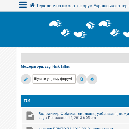
Теріологічна школа
форум Українського тері
В
х
і
д
Р
е
є
Модератори:
zag
,
Nick.Tallus
с
т
р
а
ц
і
я
ТЕМ
Т
е
Володимир Фрідман: еволюція, урбанізація, комун
м
zag
»
Пон жовтня 14, 2013 6:05 pm
и
б
журнал ПРИРОДА 1912-2012 - повнотекст