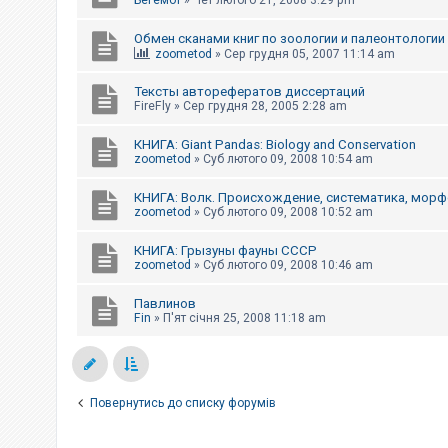
Бегемот
»
Чет лютого 21, 2008 3:29 pm
Обмен сканами книг по зоологии и палеонтологии
zoometod
»
Сер грудня 05, 2007 11:14 am
Тексты авторефератов диссертаций
FireFly
»
Сер грудня 28, 2005 2:28 am
КНИГА: Giant Pandas: Biology and Conservation
zoometod
»
Суб лютого 09, 2008 10:54 am
КНИГА: Волк. Происхождение, систематика, морф
zoometod
»
Суб лютого 09, 2008 10:52 am
КНИГА: Грызуны фауны СССР
zoometod
»
Суб лютого 09, 2008 10:46 am
Павлинов
Fin
»
П'ят січня 25, 2008 11:18 am
Повернутись до списку форумів