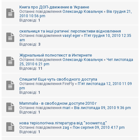
Книга про ДОП-движение в Украине
Останнє повідомлення
Олександр Ковальчук
«
Вів грудня 21,
2010 10:56 pm
Відповіді:
1
скельниця та інші ратичні: перспективи відновлення
Останнє повідомлення
vasyl eger
«
П'ят грудня 10, 2010 12:35
am
Відповіді:
3
Журнальный полнотекст в Интернете
Останнє повідомлення
Олександр Ковальчук
«
Чет листопада
25, 2010 6:21 pm
Відповіді:
11
Спешите! Еще чуть свободного доступа
Останнє повідомлення
FireFly
«
П'ят листопада 12, 2010 11:09
pm
Відповіді:
1
Mammalia - в свободном доступе 2010 г
Останнє повідомлення
mari
«
Вів листопада 09, 2010 9:36 pm
Відповіді:
1
нова теріологічна література від "зоометод"
Останнє повідомлення
zag
«
Пон серпня 09, 2010 4:17 pm
Відповіді:
1