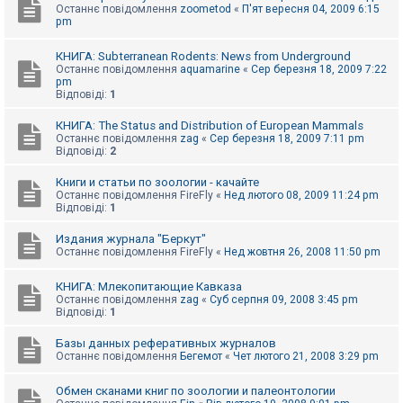
Останнє повідомлення
zoometod
«
П'ят вересня 04, 2009 6:15
pm
КНИГА: Subterranean Rodents: News from Underground
Останнє повідомлення
aquamarine
«
Сер березня 18, 2009 7:22
pm
Відповіді:
1
КНИГА: The Status and Distribution of European Mammals
Останнє повідомлення
zag
«
Сер березня 18, 2009 7:11 pm
Відповіді:
2
Книги и статьи по зоологии - качайте
Останнє повідомлення
FireFly
«
Нед лютого 08, 2009 11:24 pm
Відповіді:
1
Издания журнала "Беркут"
Останнє повідомлення
FireFly
«
Нед жовтня 26, 2008 11:50 pm
КНИГА: Млекопитающие Кавказа
Останнє повідомлення
zag
«
Суб серпня 09, 2008 3:45 pm
Відповіді:
1
Базы данных реферативных журналов
Останнє повідомлення
Бегемот
«
Чет лютого 21, 2008 3:29 pm
Обмен сканами книг по зоологии и палеонтологии