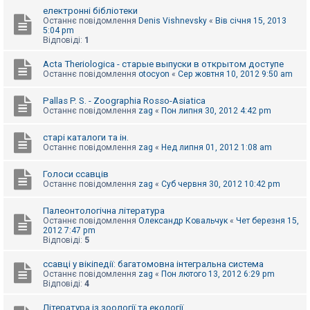
к
електронні бібліотеки
Останнє повідомлення
Denis Vishnevsky
«
Вів січня 15, 2013
5:04 pm
Відповіді:
1
Д
о
Acta Theriologica - старые выпуски в открытом доступе
п
Останнє повідомлення
otocyon
«
Сер жовтня 10, 2012 9:50 am
о
м
о
Pallas P. S. - Zoographia Rosso-Asiatica
г
Останнє повідомлення
zag
«
Пон липня 30, 2012 4:42 pm
а
старі каталоги та ін.
Останнє повідомлення
zag
«
Нед липня 01, 2012 1:08 am
Голоси ссавців
Останнє повідомлення
zag
«
Суб червня 30, 2012 10:42 pm
Палеонтологічна література
Останнє повідомлення
Олександр Ковальчук
«
Чет березня 15,
2012 7:47 pm
Відповіді:
5
ссавці у вікіпедії: багатомовна інтегральна система
Останнє повідомлення
zag
«
Пон лютого 13, 2012 6:29 pm
Відповіді:
4
Література із зоології та екології