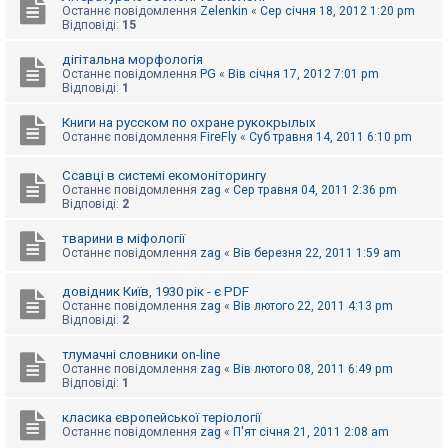
Останнє повідомлення
Zelenkin
«
Сер січня 18, 2012 1:20 pm
Відповіді:
15
дігітальна морфологія
Останнє повідомлення
PG
«
Вів січня 17, 2012 7:01 pm
Відповіді:
1
Книги на русском по охране рукокрылых
Останнє повідомлення
FireFly
«
Суб травня 14, 2011 6:10 pm
Ссавці в системі екомоніторингу
Останнє повідомлення
zag
«
Сер травня 04, 2011 2:36 pm
Відповіді:
2
тварини в міфології
Останнє повідомлення
zag
«
Вів березня 22, 2011 1:59 am
довідник Київ, 1930 рік - є PDF
Останнє повідомлення
zag
«
Вів лютого 22, 2011 4:13 pm
Відповіді:
2
тлумачні словники on-line
Останнє повідомлення
zag
«
Вів лютого 08, 2011 6:49 pm
Відповіді:
1
класика європейської теріології
Останнє повідомлення
zag
«
П'ят січня 21, 2011 2:08 am