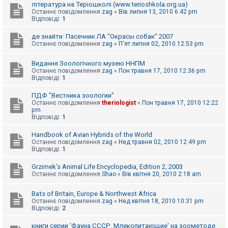
література на Теріошколі (www.terioshkola.org.ua)
Останнє повідомлення
zag
«
Вів липня 13, 2010 6:42 pm
Відповіді:
1
де знайти: Пасечник ЛА "Окрасы собак" 2007
Останнє повідомлення
zag
«
П'ят липня 02, 2010 12:53 pm
Видання Зоологічного музею ННПМ
Останнє повідомлення
zag
«
Пон травня 17, 2010 12:36 pm
Відповіді:
1
ПДФ "Вестника зоологии"
Останнє повідомлення
theriologist
«
Пон травня 17, 2010 12:22
pm
Відповіді:
1
Handbook of Avian Hybrids of the World
Останнє повідомлення
zag
«
Нед травня 02, 2010 12:49 pm
Відповіді:
1
Grzimek's Animal Life Encyclopedia, Edition 2, 2003
Останнє повідомлення
Shao
«
Вів квітня 20, 2010 2:18 am
Bats of Britain, Europe & Northwest Africa
Останнє повідомлення
zag
«
Нед квітня 18, 2010 10:31 pm
Відповіді:
2
книги серии 'Фауна СССР. Млекопитающие' на зоометоде