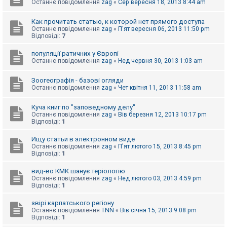
е
Останнє повідомлення
zag
«
Сер вересня 18, 2013 8:44 am
з
в
і
Как прочитать статью, к которой нет прямого доступа
д
Останнє повідомлення
zag
«
П'ят вересня 06, 2013 11:50 pm
п
Відповіді:
7
о
в
популяції ратичних у Європі
і
Останнє повідомлення
zag
«
Нед червня 30, 2013 1:03 am
д
е
й
Зоогеографія - базові огляди
Останнє повідомлення
zag
«
Чет квітня 11, 2013 11:58 am
А
Куча книг по "заповедному делу"
к
Останнє повідомлення
zag
«
Вів березня 12, 2013 10:17 pm
т
Відповіді:
1
и
в
Ищу статьи в электронном виде
н
Останнє повідомлення
zag
«
П'ят лютого 15, 2013 8:45 pm
і
Відповіді:
1
т
е
м
вид-во КМК шанує теріологію
и
Останнє повідомлення
zag
«
Нед лютого 03, 2013 4:59 pm
Відповіді:
1
звірі карпатського регіону
П
Останнє повідомлення
TNN
«
Вів січня 15, 2013 9:08 pm
о
Відповіді:
1
ш
у