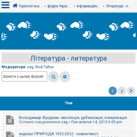
Теріологічна школа
форум Українського теріологічного товариства
Інформаційний відділ
Література - литература
В
х
і
д
Література - литература
Р
е
Модератори:
zag
,
Nick.Tallus
є
с
т
р
а
ц
1
2
і
я
Тем
Т
Володимир Фрідман: еволюція, урбанізація, комунікація
е
Останнє повідомлення
zag
«
Пон жовтня 14, 2013 6:05 pm
м
и
б
журнал ПРИРОДА 1912-2012 - повнотекст