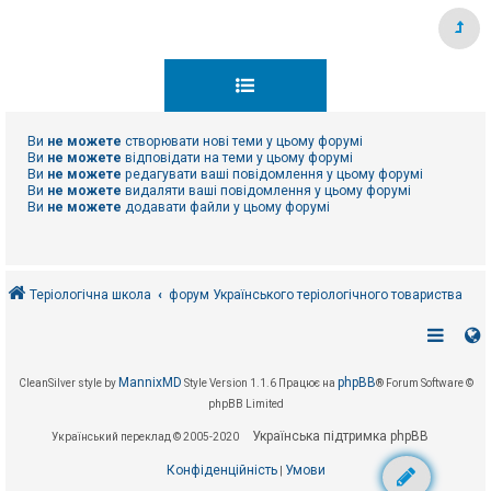
Ви
не можете
створювати нові теми у цьому форумі
Ви
не можете
відповідати на теми у цьому форумі
Ви
не можете
редагувати ваші повідомлення у цьому форумі
Ви
не можете
видаляти ваші повідомлення у цьому форумі
Ви
не можете
додавати файли у цьому форумі
Теріологічна школа
форум Українського теріологічного товариства
MannixMD
phpBB
CleanSilver style by
Style Version 1.1.6
Працює на
® Forum Software ©
phpBB Limited
Українська підтримка phpBB
Український переклад © 2005-2020
Конфіденційність
Умови
|