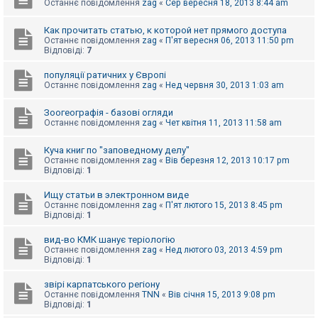
е
Останнє повідомлення
zag
«
Сер вересня 18, 2013 8:44 am
з
в
і
Как прочитать статью, к которой нет прямого доступа
д
Останнє повідомлення
zag
«
П'ят вересня 06, 2013 11:50 pm
п
Відповіді:
7
о
в
популяції ратичних у Європі
і
Останнє повідомлення
zag
«
Нед червня 30, 2013 1:03 am
д
е
й
Зоогеографія - базові огляди
Останнє повідомлення
zag
«
Чет квітня 11, 2013 11:58 am
А
Куча книг по "заповедному делу"
к
Останнє повідомлення
zag
«
Вів березня 12, 2013 10:17 pm
т
Відповіді:
1
и
в
Ищу статьи в электронном виде
н
Останнє повідомлення
zag
«
П'ят лютого 15, 2013 8:45 pm
і
Відповіді:
1
т
е
м
вид-во КМК шанує теріологію
и
Останнє повідомлення
zag
«
Нед лютого 03, 2013 4:59 pm
Відповіді:
1
звірі карпатського регіону
П
Останнє повідомлення
TNN
«
Вів січня 15, 2013 9:08 pm
о
Відповіді:
1
ш
у