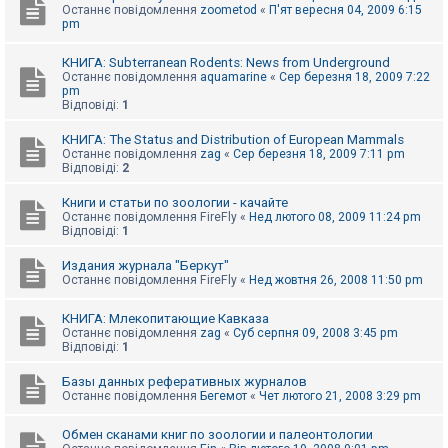
Останнє повідомлення
zoometod
«
П'ят вересня 04, 2009 6:15
pm
КНИГА: Subterranean Rodents: News from Underground
Останнє повідомлення
aquamarine
«
Сер березня 18, 2009 7:22
pm
Відповіді:
1
КНИГА: The Status and Distribution of European Mammals
Останнє повідомлення
zag
«
Сер березня 18, 2009 7:11 pm
Відповіді:
2
Книги и статьи по зоологии - качайте
Останнє повідомлення
FireFly
«
Нед лютого 08, 2009 11:24 pm
Відповіді:
1
Издания журнала "Беркут"
Останнє повідомлення
FireFly
«
Нед жовтня 26, 2008 11:50 pm
КНИГА: Млекопитающие Кавказа
Останнє повідомлення
zag
«
Суб серпня 09, 2008 3:45 pm
Відповіді:
1
Базы данных реферативных журналов
Останнє повідомлення
Бегемот
«
Чет лютого 21, 2008 3:29 pm
Обмен сканами книг по зоологии и палеонтологии