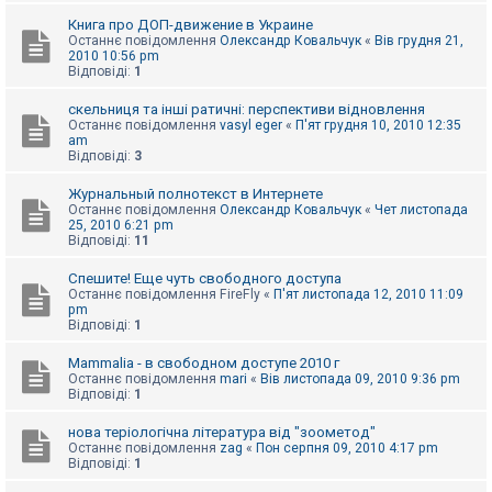
Книга про ДОП-движение в Украине
Останнє повідомлення
Олександр Ковальчук
«
Вів грудня 21,
2010 10:56 pm
Відповіді:
1
скельниця та інші ратичні: перспективи відновлення
Останнє повідомлення
vasyl eger
«
П'ят грудня 10, 2010 12:35
am
Відповіді:
3
Журнальный полнотекст в Интернете
Останнє повідомлення
Олександр Ковальчук
«
Чет листопада
25, 2010 6:21 pm
Відповіді:
11
Спешите! Еще чуть свободного доступа
Останнє повідомлення
FireFly
«
П'ят листопада 12, 2010 11:09
pm
Відповіді:
1
Mammalia - в свободном доступе 2010 г
Останнє повідомлення
mari
«
Вів листопада 09, 2010 9:36 pm
Відповіді:
1
нова теріологічна література від "зоометод"
Останнє повідомлення
zag
«
Пон серпня 09, 2010 4:17 pm
Відповіді:
1