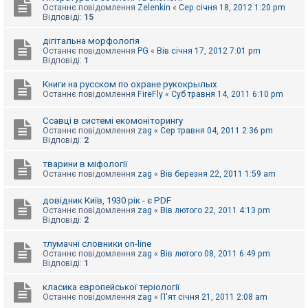
Останнє повідомлення
Zelenkin
«
Сер січня 18, 2012 1:20 pm
Відповіді:
15
дігітальна морфологія
Останнє повідомлення
PG
«
Вів січня 17, 2012 7:01 pm
Відповіді:
1
Книги на русском по охране рукокрылых
Останнє повідомлення
FireFly
«
Суб травня 14, 2011 6:10 pm
Ссавці в системі екомоніторингу
Останнє повідомлення
zag
«
Сер травня 04, 2011 2:36 pm
Відповіді:
2
тварини в міфології
Останнє повідомлення
zag
«
Вів березня 22, 2011 1:59 am
довідник Київ, 1930 рік - є PDF
Останнє повідомлення
zag
«
Вів лютого 22, 2011 4:13 pm
Відповіді:
2
тлумачні словники on-line
Останнє повідомлення
zag
«
Вів лютого 08, 2011 6:49 pm
Відповіді:
1
класика європейської теріології
Останнє повідомлення
zag
«
П'ят січня 21, 2011 2:08 am