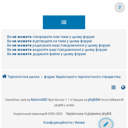
Ви
не можете
створювати нові теми у цьому форумі
Ви
не можете
відповідати на теми у цьому форумі
Ви
не можете
редагувати ваші повідомлення у цьому форумі
Ви
не можете
видаляти ваші повідомлення у цьому форумі
Ви
не можете
додавати файли у цьому форумі
Теріологічна школа
форум Українського теріологічного товариства
MannixMD
phpBB
CleanSilver style by
Style Version 1.1.6
Працює на
® Forum Software ©
phpBB Limited
Українська підтримка phpBB
Український переклад © 2005-2020
Конфіденційність
Умови
|