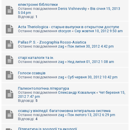
к
електронні бібліотеки
Останнє повідомлення
Denis Vishnevsky
«
Вів січня 15, 2013
5:04 pm
Відповіді:
1
Д
о
Acta Theriologica - старые выпуски в открытом доступе
п
Останнє повідомлення
otocyon
«
Сер жовтня 10, 2012 9:50 am
о
м
о
Pallas P. S. - Zoographia Rosso-Asiatica
г
Останнє повідомлення
zag
«
Пон липня 30, 2012 4:42 pm
а
старі каталоги та ін.
Останнє повідомлення
zag
«
Нед липня 01, 2012 1:08 am
Голоси ссавців
Останнє повідомлення
zag
«
Суб червня 30, 2012 10:42 pm
Палеонтологічна література
Останнє повідомлення
Олександр Ковальчук
«
Чет березня 15,
2012 7:47 pm
Відповіді:
5
ссавці у вікіпедії: багатомовна інтегральна система
Останнє повідомлення
zag
«
Пон лютого 13, 2012 6:29 pm
Відповіді:
4
Література із зоології та екології