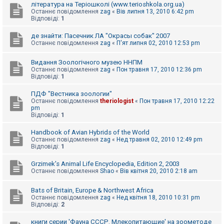
література на Теріошколі (www.terioshkola.org.ua)
Останнє повідомлення
zag
«
Вів липня 13, 2010 6:42 pm
Відповіді:
1
де знайти: Пасечник ЛА "Окрасы собак" 2007
Останнє повідомлення
zag
«
П'ят липня 02, 2010 12:53 pm
Видання Зоологічного музею ННПМ
Останнє повідомлення
zag
«
Пон травня 17, 2010 12:36 pm
Відповіді:
1
ПДФ "Вестника зоологии"
Останнє повідомлення
theriologist
«
Пон травня 17, 2010 12:22
pm
Відповіді:
1
Handbook of Avian Hybrids of the World
Останнє повідомлення
zag
«
Нед травня 02, 2010 12:49 pm
Відповіді:
1
Grzimek's Animal Life Encyclopedia, Edition 2, 2003
Останнє повідомлення
Shao
«
Вів квітня 20, 2010 2:18 am
Bats of Britain, Europe & Northwest Africa
Останнє повідомлення
zag
«
Нед квітня 18, 2010 10:31 pm
Відповіді:
2
книги серии 'Фауна СССР. Млекопитающие' на зоометоде