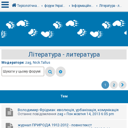
Теріологічна школа
форум Українського теріологічного товариства
Інформаційний відділ
Література - литература
В
х
і
д
Література - литература
Р
е
Модератори:
zag
,
Nick.Tallus
є
с
т
р
а
ц
1
2
і
я
Тем
Т
Володимир Фрідман: еволюція, урбанізація, комунікація
е
Останнє повідомлення
zag
«
Пон жовтня 14, 2013 6:05 pm
м
и
б
журнал ПРИРОДА 1912-2012 - повнотекст