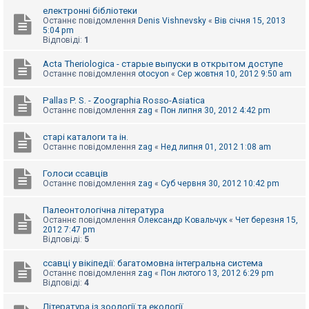
к
електронні бібліотеки
Останнє повідомлення
Denis Vishnevsky
«
Вів січня 15, 2013
5:04 pm
Відповіді:
1
Д
о
Acta Theriologica - старые выпуски в открытом доступе
п
Останнє повідомлення
otocyon
«
Сер жовтня 10, 2012 9:50 am
о
м
о
Pallas P. S. - Zoographia Rosso-Asiatica
г
Останнє повідомлення
zag
«
Пон липня 30, 2012 4:42 pm
а
старі каталоги та ін.
Останнє повідомлення
zag
«
Нед липня 01, 2012 1:08 am
Голоси ссавців
Останнє повідомлення
zag
«
Суб червня 30, 2012 10:42 pm
Палеонтологічна література
Останнє повідомлення
Олександр Ковальчук
«
Чет березня 15,
2012 7:47 pm
Відповіді:
5
ссавці у вікіпедії: багатомовна інтегральна система
Останнє повідомлення
zag
«
Пон лютого 13, 2012 6:29 pm
Відповіді:
4
Література із зоології та екології