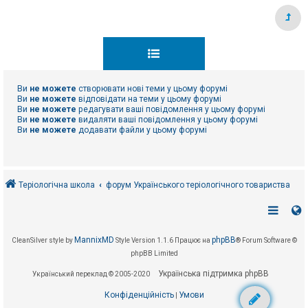
Ви
не можете
створювати нові теми у цьому форумі
Ви
не можете
відповідати на теми у цьому форумі
Ви
не можете
редагувати ваші повідомлення у цьому форумі
Ви
не можете
видаляти ваші повідомлення у цьому форумі
Ви
не можете
додавати файли у цьому форумі
Теріологічна школа
форум Українського теріологічного товариства
MannixMD
phpBB
CleanSilver style by
Style Version 1.1.6
Працює на
® Forum Software ©
phpBB Limited
Українська підтримка phpBB
Український переклад © 2005-2020
Конфіденційність
Умови
|