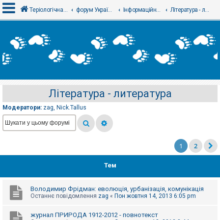
Теріологічна школа
форум Українського теріологічного товариства
Інформаційний відділ
Література - литература
В
х
і
д
Література - литература
Р
е
Модератори:
zag
,
Nick.Tallus
є
с
т
р
а
ц
1
2
і
я
Тем
Т
Володимир Фрідман: еволюція, урбанізація, комунікація
е
Останнє повідомлення
zag
«
Пон жовтня 14, 2013 6:05 pm
м
и
б
журнал ПРИРОДА 1912-2012 - повнотекст