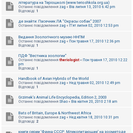
література на Теріошколі (www.terioshkola.org.ua)
Останнє повідомлення
zag
«
Вів липня 13, 2010 6:42 pm
Відповіді:
1
де знайти: Пасечник ЛА "Окрасы собак" 2007
Останнє повідомлення
zag
«
П'ят липня 02, 2010 12:53 pm
Видання Зоологічного музею ННПМ
Останнє повідомлення
zag
«
Пон травня 17, 2010 12:36 pm
Відповіді:
1
ПДФ "Вестника зоологии"
Останнє повідомлення
theriologist
«
Пон травня 17, 2010 12:22
pm
Відповіді:
1
Handbook of Avian Hybrids of the World
Останнє повідомлення
zag
«
Нед травня 02, 2010 12:49 pm
Відповіді:
1
Grzimek's Animal Life Encyclopedia, Edition 2, 2003
Останнє повідомлення
Shao
«
Вів квітня 20, 2010 2:18 am
Bats of Britain, Europe & Northwest Africa
Останнє повідомлення
zag
«
Нед квітня 18, 2010 10:31 pm
Відповіді:
2
книги серии 'Фауна СССР. Млекопитающие' на зоометоде