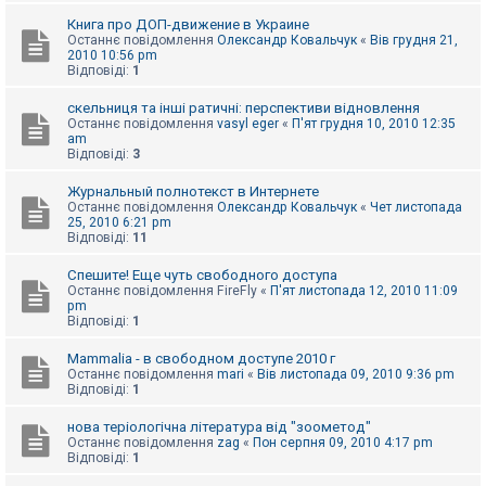
Книга про ДОП-движение в Украине
Останнє повідомлення
Олександр Ковальчук
«
Вів грудня 21,
2010 10:56 pm
Відповіді:
1
скельниця та інші ратичні: перспективи відновлення
Останнє повідомлення
vasyl eger
«
П'ят грудня 10, 2010 12:35
am
Відповіді:
3
Журнальный полнотекст в Интернете
Останнє повідомлення
Олександр Ковальчук
«
Чет листопада
25, 2010 6:21 pm
Відповіді:
11
Спешите! Еще чуть свободного доступа
Останнє повідомлення
FireFly
«
П'ят листопада 12, 2010 11:09
pm
Відповіді:
1
Mammalia - в свободном доступе 2010 г
Останнє повідомлення
mari
«
Вів листопада 09, 2010 9:36 pm
Відповіді:
1
нова теріологічна література від "зоометод"
Останнє повідомлення
zag
«
Пон серпня 09, 2010 4:17 pm
Відповіді:
1