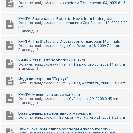
Останнє повідомлення
zoometod
«
П'ят вересня 04, 2009 6:15
pm
КНИГА: Subterranean Rodents: News from Underground
Останнє повідомлення
aquamarine
«
Сер березня 18, 2009 7:22
pm
Відповіді:
1
КНИГА: The Status and Distribution of European Mammals
Останнє повідомлення
zag
«
Сер березня 18, 2009 7:11 pm
Відповіді:
2
Книги и статьи по зоологии - качайте
Останнє повідомлення
FireFly
«
Нед лютого 08, 2009 11:24 pm
Відповіді:
1
Издания журнала "Беркут"
Останнє повідомлення
FireFly
«
Нед жовтня 26, 2008 11:50 pm
КНИГА: Млекопитающие Кавказа
Останнє повідомлення
zag
«
Суб серпня 09, 2008 3:45 pm
Відповіді:
1
Базы данных реферативных журналов
Останнє повідомлення
Бегемот
«
Чет лютого 21, 2008 3:29 pm
Обмен сканами книг по зоологии и палеонтологии