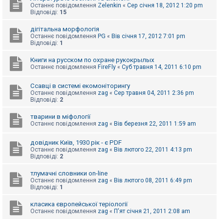
Останнє повідомлення
Zelenkin
«
Сер січня 18, 2012 1:20 pm
Відповіді:
15
дігітальна морфологія
Останнє повідомлення
PG
«
Вів січня 17, 2012 7:01 pm
Відповіді:
1
Книги на русском по охране рукокрылых
Останнє повідомлення
FireFly
«
Суб травня 14, 2011 6:10 pm
Ссавці в системі екомоніторингу
Останнє повідомлення
zag
«
Сер травня 04, 2011 2:36 pm
Відповіді:
2
тварини в міфології
Останнє повідомлення
zag
«
Вів березня 22, 2011 1:59 am
довідник Київ, 1930 рік - є PDF
Останнє повідомлення
zag
«
Вів лютого 22, 2011 4:13 pm
Відповіді:
2
тлумачні словники on-line
Останнє повідомлення
zag
«
Вів лютого 08, 2011 6:49 pm
Відповіді:
1
класика європейської теріології
Останнє повідомлення
zag
«
П'ят січня 21, 2011 2:08 am