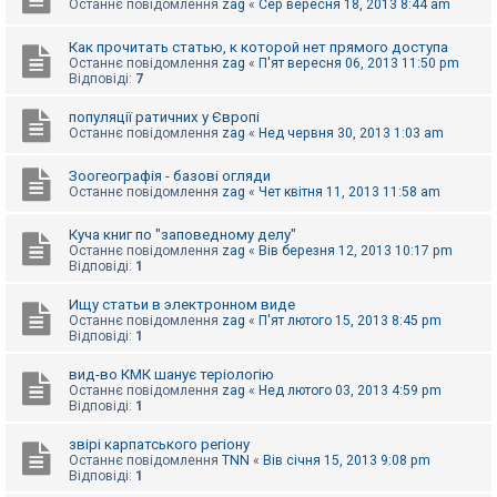
е
Останнє повідомлення
zag
«
Сер вересня 18, 2013 8:44 am
з
в
і
Как прочитать статью, к которой нет прямого доступа
д
Останнє повідомлення
zag
«
П'ят вересня 06, 2013 11:50 pm
п
Відповіді:
7
о
в
популяції ратичних у Європі
і
Останнє повідомлення
zag
«
Нед червня 30, 2013 1:03 am
д
е
й
Зоогеографія - базові огляди
Останнє повідомлення
zag
«
Чет квітня 11, 2013 11:58 am
А
Куча книг по "заповедному делу"
к
Останнє повідомлення
zag
«
Вів березня 12, 2013 10:17 pm
т
Відповіді:
1
и
в
Ищу статьи в электронном виде
н
Останнє повідомлення
zag
«
П'ят лютого 15, 2013 8:45 pm
і
Відповіді:
1
т
е
м
вид-во КМК шанує теріологію
и
Останнє повідомлення
zag
«
Нед лютого 03, 2013 4:59 pm
Відповіді:
1
звірі карпатського регіону
П
Останнє повідомлення
TNN
«
Вів січня 15, 2013 9:08 pm
о
Відповіді:
1
ш
у