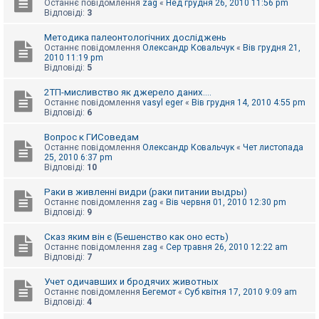
Останнє повідомлення
zag
«
Нед грудня 26, 2010 11:56 pm
к
Відповіді:
3
Методика палеонтологічних досліджень
Д
Останнє повідомлення
Олександр Ковальчук
«
Вів грудня 21,
о
2010 11:19 pm
п
Відповіді:
5
о
м
2ТП-мисливство як джерело даних....
о
Останнє повідомлення
vasyl eger
«
Вів грудня 14, 2010 4:55 pm
г
Відповіді:
6
а
Вопрос к ГИСоведам
Останнє повідомлення
Олександр Ковальчук
«
Чет листопада
25, 2010 6:37 pm
Відповіді:
10
Раки в живленні видри (раки питании выдры)
Останнє повідомлення
zag
«
Вів червня 01, 2010 12:30 pm
Відповіді:
9
Сказ яким він є (Бешенство как оно есть)
Останнє повідомлення
zag
«
Сер травня 26, 2010 12:22 am
Відповіді:
7
Учет одичавших и бродячих животных
Останнє повідомлення
Бегемот
«
Суб квітня 17, 2010 9:09 am
Відповіді:
4