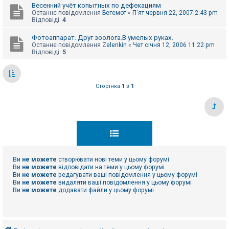
Весенний учёт копытных по дефекациям
Останнє повідомлення
Бегемот
«
П'ят червня 22, 2007 2:43 pm
Відповіді:
4
Фотоаппарат. Друг зоолога.В умелых руках.
Останнє повідомлення
Zelenkin
«
Чет січня 12, 2006 11:22 pm
Відповіді:
5
Сторінка
1
з
1
Ви
не можете
створювати нові теми у цьому форумі
Ви
не можете
відповідати на теми у цьому форумі
Ви
не можете
редагувати ваші повідомлення у цьому форумі
Ви
не можете
видаляти ваші повідомлення у цьому форумі
Ви
не можете
додавати файли у цьому форумі