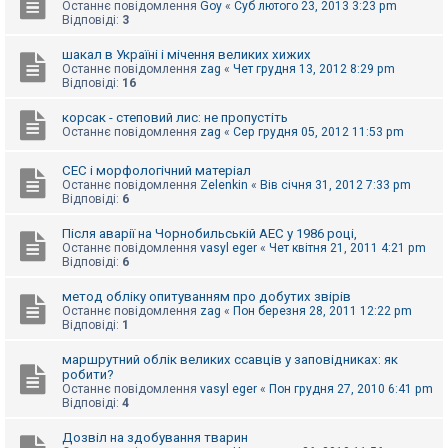
е
Останнє повідомлення
Goy
«
Суб лютого 23, 2013 3:23 pm
з
Відповіді:
3
в
і
шакал в Україні і мічення великих хижих
д
Останнє повідомлення
zag
«
Чет грудня 13, 2012 8:29 pm
п
Відповіді:
16
о
в
і
корсак - степовий лис: не пропустіть
д
Останнє повідомлення
zag
«
Сер грудня 05, 2012 11:53 pm
е
й
СЕС і морфологічний матеріал
Останнє повідомлення
Zelenkin
«
Вів січня 31, 2012 7:33 pm
Відповіді:
6
А
к
Після аварії на Чорнобильській АЕС у 1986 році,
т
Останнє повідомлення
vasyl eger
«
Чет квітня 21, 2011 4:21 pm
и
Відповіді:
6
в
н
і
метод обліку опитуванням про добутих звірів
т
Останнє повідомлення
zag
«
Пон березня 28, 2011 12:22 pm
е
Відповіді:
1
м
и
маршрутний облік великих ссавців у заповідниках: як
робити?
Останнє повідомлення
vasyl eger
«
Пон грудня 27, 2010 6:41 pm
Відповіді:
4
П
о
ш
Дозвіл на здобування тварин
у