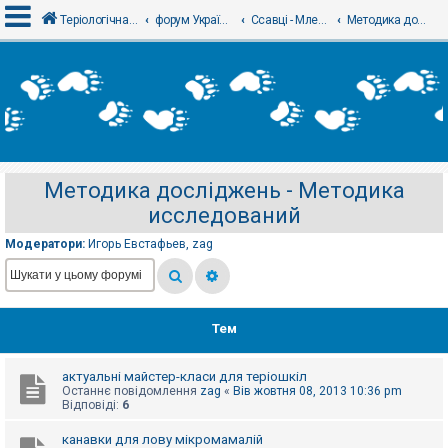
Теріологічна школа
форум Українського теріологічного товариства
Ссавці - Млекопитающие
Методика досліджень - Методика исследований
В
х
і
д
Методика досліджень - Методика
Р
исследований
е
є
с
Модератори:
Игорь Евстафьев
,
zag
т
р
а
ц
і
я
Тем
актуальні майстер-класи для теріошкіл
Т
Останнє повідомлення
zag
«
Вів жовтня 08, 2013 10:36 pm
е
Відповіді:
6
м
и
б
канавки для лову мікромамалій