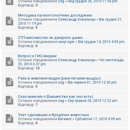
Останнє повідомлення
zag
«
Нед грудня 26, 2010 11:56 pm
к
Відповіді:
3
Методика палеонтологічних досліджень
Д
Останнє повідомлення
Олександр Ковальчук
«
Вів грудня 21,
о
2010 11:19 pm
п
Відповіді:
5
о
м
2ТП-мисливство як джерело даних....
о
Останнє повідомлення
vasyl eger
«
Вів грудня 14, 2010 4:55 pm
г
Відповіді:
6
а
Вопрос к ГИСоведам
Останнє повідомлення
Олександр Ковальчук
«
Чет листопада
25, 2010 6:37 pm
Відповіді:
10
Раки в живленні видри (раки питании выдры)
Останнє повідомлення
zag
«
Вів червня 01, 2010 12:30 pm
Відповіді:
9
Сказ яким він є (Бешенство как оно есть)
Останнє повідомлення
zag
«
Сер травня 26, 2010 12:22 am
Відповіді:
7
Учет одичавших и бродячих животных
Останнє повідомлення
Бегемот
«
Суб квітня 17, 2010 9:09 am
Відповіді:
4