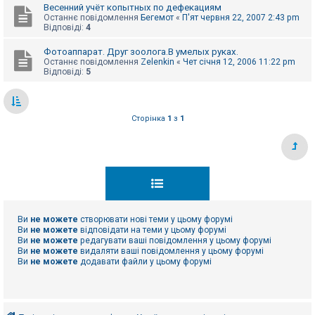
Весенний учёт копытных по дефекациям
Останнє повідомлення
Бегемот
«
П'ят червня 22, 2007 2:43 pm
Відповіді:
4
Фотоаппарат. Друг зоолога.В умелых руках.
Останнє повідомлення
Zelenkin
«
Чет січня 12, 2006 11:22 pm
Відповіді:
5
Сторінка
1
з
1
Ви
не можете
створювати нові теми у цьому форумі
Ви
не можете
відповідати на теми у цьому форумі
Ви
не можете
редагувати ваші повідомлення у цьому форумі
Ви
не можете
видаляти ваші повідомлення у цьому форумі
Ви
не можете
додавати файли у цьому форумі