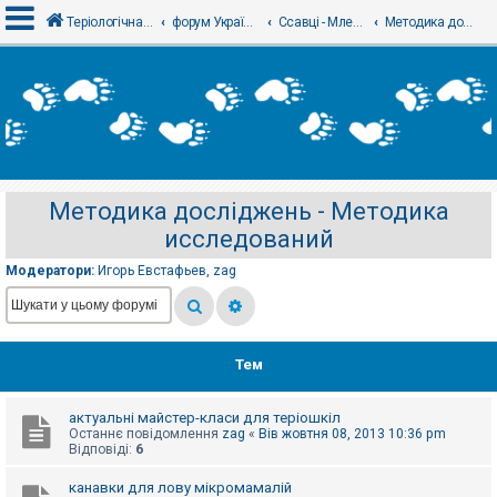
Теріологічна школа
форум Українського теріологічного товариства
Ссавці - Млекопитающие
Методика досліджень - Методика исследований
В
х
і
д
Методика досліджень - Методика
Р
исследований
е
є
с
Модератори:
Игорь Евстафьев
,
zag
т
р
а
ц
і
я
Тем
актуальні майстер-класи для теріошкіл
Т
Останнє повідомлення
zag
«
Вів жовтня 08, 2013 10:36 pm
е
Відповіді:
6
м
и
б
канавки для лову мікромамалій