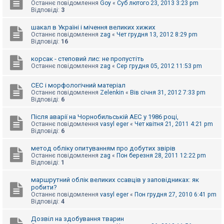
е
Останнє повідомлення
Goy
«
Суб лютого 23, 2013 3:23 pm
з
Відповіді:
3
в
і
шакал в Україні і мічення великих хижих
д
Останнє повідомлення
zag
«
Чет грудня 13, 2012 8:29 pm
п
Відповіді:
16
о
в
і
корсак - степовий лис: не пропустіть
д
Останнє повідомлення
zag
«
Сер грудня 05, 2012 11:53 pm
е
й
СЕС і морфологічний матеріал
Останнє повідомлення
Zelenkin
«
Вів січня 31, 2012 7:33 pm
Відповіді:
6
А
к
Після аварії на Чорнобильській АЕС у 1986 році,
т
Останнє повідомлення
vasyl eger
«
Чет квітня 21, 2011 4:21 pm
и
Відповіді:
6
в
н
і
метод обліку опитуванням про добутих звірів
т
Останнє повідомлення
zag
«
Пон березня 28, 2011 12:22 pm
е
Відповіді:
1
м
и
маршрутний облік великих ссавців у заповідниках: як
робити?
Останнє повідомлення
vasyl eger
«
Пон грудня 27, 2010 6:41 pm
Відповіді:
4
П
о
ш
Дозвіл на здобування тварин
у