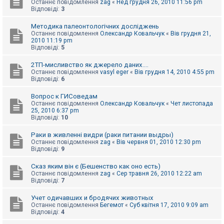
Останнє повідомлення
zag
«
Нед грудня 26, 2010 11:56 pm
к
Відповіді:
3
Методика палеонтологічних досліджень
Д
Останнє повідомлення
Олександр Ковальчук
«
Вів грудня 21,
о
2010 11:19 pm
п
Відповіді:
5
о
м
2ТП-мисливство як джерело даних....
о
Останнє повідомлення
vasyl eger
«
Вів грудня 14, 2010 4:55 pm
г
Відповіді:
6
а
Вопрос к ГИСоведам
Останнє повідомлення
Олександр Ковальчук
«
Чет листопада
25, 2010 6:37 pm
Відповіді:
10
Раки в живленні видри (раки питании выдры)
Останнє повідомлення
zag
«
Вів червня 01, 2010 12:30 pm
Відповіді:
9
Сказ яким він є (Бешенство как оно есть)
Останнє повідомлення
zag
«
Сер травня 26, 2010 12:22 am
Відповіді:
7
Учет одичавших и бродячих животных
Останнє повідомлення
Бегемот
«
Суб квітня 17, 2010 9:09 am
Відповіді:
4