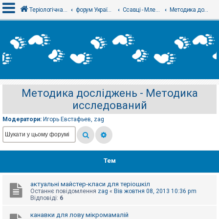
Теріологічна школа
форум Українського теріологічного товариства
Ссавці - Млекопитающие
Методика досліджень - Методика исследований
В
х
і
д
Методика досліджень - Методика
Р
исследований
е
є
с
Модератори:
Игорь Евстафьев
,
zag
т
р
а
ц
і
я
Тем
актуальні майстер-класи для теріошкіл
Т
Останнє повідомлення
zag
«
Вів жовтня 08, 2013 10:36 pm
е
Відповіді:
6
м
и
б
канавки для лову мікромамалій