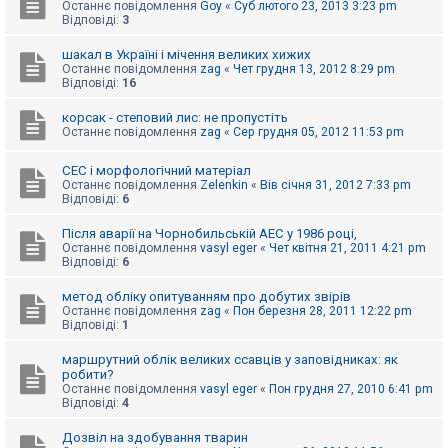
е
Останнє повідомлення
Goy
«
Суб лютого 23, 2013 3:23 pm
з
Відповіді:
3
в
і
шакал в Україні і мічення великих хижих
д
Останнє повідомлення
zag
«
Чет грудня 13, 2012 8:29 pm
п
Відповіді:
16
о
в
і
корсак - степовий лис: не пропустіть
д
Останнє повідомлення
zag
«
Сер грудня 05, 2012 11:53 pm
е
й
СЕС і морфологічний матеріал
Останнє повідомлення
Zelenkin
«
Вів січня 31, 2012 7:33 pm
Відповіді:
6
А
к
Після аварії на Чорнобильській АЕС у 1986 році,
т
Останнє повідомлення
vasyl eger
«
Чет квітня 21, 2011 4:21 pm
и
Відповіді:
6
в
н
і
метод обліку опитуванням про добутих звірів
т
Останнє повідомлення
zag
«
Пон березня 28, 2011 12:22 pm
е
Відповіді:
1
м
и
маршрутний облік великих ссавців у заповідниках: як
робити?
Останнє повідомлення
vasyl eger
«
Пон грудня 27, 2010 6:41 pm
Відповіді:
4
П
о
ш
Дозвіл на здобування тварин
у