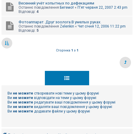
Весенний учёт копытных по дефекациям
Останнє повідомлення
Бегемот
«
П'ят червня 22, 2007 2:43 pm
Відповіді:
4
Фотоаппарат. Друг зоолога.В умелых руках.
Останнє повідомлення
Zelenkin
«
Чет січня 12, 2006 11:22 pm
Відповіді:
5
Сторінка
1
з
1
Ви
не можете
створювати нові теми у цьому форумі
Ви
не можете
відповідати на теми у цьому форумі
Ви
не можете
редагувати ваші повідомлення у цьому форумі
Ви
не можете
видаляти ваші повідомлення у цьому форумі
Ви
не можете
додавати файли у цьому форумі