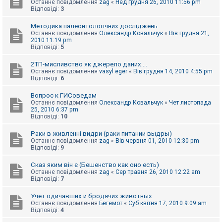
Останнє повідомлення
zag
«
Нед грудня 26, 2010 11:56 pm
к
Відповіді:
3
Методика палеонтологічних досліджень
Д
Останнє повідомлення
Олександр Ковальчук
«
Вів грудня 21,
о
2010 11:19 pm
п
Відповіді:
5
о
м
2ТП-мисливство як джерело даних....
о
Останнє повідомлення
vasyl eger
«
Вів грудня 14, 2010 4:55 pm
г
Відповіді:
6
а
Вопрос к ГИСоведам
Останнє повідомлення
Олександр Ковальчук
«
Чет листопада
25, 2010 6:37 pm
Відповіді:
10
Раки в живленні видри (раки питании выдры)
Останнє повідомлення
zag
«
Вів червня 01, 2010 12:30 pm
Відповіді:
9
Сказ яким він є (Бешенство как оно есть)
Останнє повідомлення
zag
«
Сер травня 26, 2010 12:22 am
Відповіді:
7
Учет одичавших и бродячих животных
Останнє повідомлення
Бегемот
«
Суб квітня 17, 2010 9:09 am
Відповіді:
4