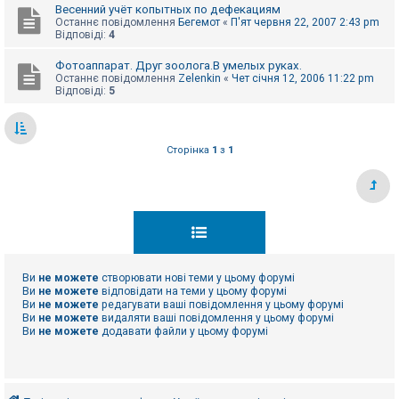
Весенний учёт копытных по дефекациям
Останнє повідомлення
Бегемот
«
П'ят червня 22, 2007 2:43 pm
Відповіді:
4
Фотоаппарат. Друг зоолога.В умелых руках.
Останнє повідомлення
Zelenkin
«
Чет січня 12, 2006 11:22 pm
Відповіді:
5
Сторінка
1
з
1
Ви
не можете
створювати нові теми у цьому форумі
Ви
не можете
відповідати на теми у цьому форумі
Ви
не можете
редагувати ваші повідомлення у цьому форумі
Ви
не можете
видаляти ваші повідомлення у цьому форумі
Ви
не можете
додавати файли у цьому форумі