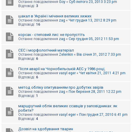
е
Останнє повідомлення
Goy
«
Суб лютого 23, 2013 3:23 pm
з
Відповіді:
3
в
і
шакал в Україні і мічення великих хижих
д
Останнє повідомлення
zag
«
Чет грудня 13, 2012 8:29 pm
п
Відповіді:
16
о
в
і
корсак - степовий лис: не пропустіть
д
Останнє повідомлення
zag
«
Сер грудня 05, 2012 11:53 pm
е
й
СЕС і морфологічний матеріал
Останнє повідомлення
Zelenkin
«
Вів січня 31, 2012 7:33 pm
Відповіді:
6
А
к
Після аварії на Чорнобильській АЕС у 1986 році,
т
Останнє повідомлення
vasyl eger
«
Чет квітня 21, 2011 4:21 pm
и
Відповіді:
6
в
н
і
метод обліку опитуванням про добутих звірів
т
Останнє повідомлення
zag
«
Пон березня 28, 2011 12:22 pm
е
Відповіді:
1
м
и
маршрутний облік великих ссавців у заповідниках: як
робити?
Останнє повідомлення
vasyl eger
«
Пон грудня 27, 2010 6:41 pm
Відповіді:
4
П
о
ш
Дозвіл на здобування тварин
у