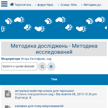
Теріологічна школа
форум Українського теріологічного товариства
Ссавці - Млекопитающие
Методика досліджень - Методика исследований
В
х
і
д
Методика досліджень - Методика
Р
исследований
е
є
с
Модератори:
Игорь Евстафьев
,
zag
т
р
а
ц
і
я
Тем
актуальні майстер-класи для теріошкіл
Т
Останнє повідомлення
zag
«
Вів жовтня 08, 2013 10:36 pm
е
Відповіді:
6
м
и
б
канавки для лову мікромамалій