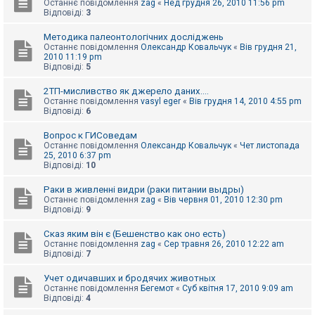
Останнє повідомлення
zag
«
Нед грудня 26, 2010 11:56 pm
к
Відповіді:
3
Методика палеонтологічних досліджень
Д
Останнє повідомлення
Олександр Ковальчук
«
Вів грудня 21,
о
2010 11:19 pm
п
Відповіді:
5
о
м
2ТП-мисливство як джерело даних....
о
Останнє повідомлення
vasyl eger
«
Вів грудня 14, 2010 4:55 pm
г
Відповіді:
6
а
Вопрос к ГИСоведам
Останнє повідомлення
Олександр Ковальчук
«
Чет листопада
25, 2010 6:37 pm
Відповіді:
10
Раки в живленні видри (раки питании выдры)
Останнє повідомлення
zag
«
Вів червня 01, 2010 12:30 pm
Відповіді:
9
Сказ яким він є (Бешенство как оно есть)
Останнє повідомлення
zag
«
Сер травня 26, 2010 12:22 am
Відповіді:
7
Учет одичавших и бродячих животных
Останнє повідомлення
Бегемот
«
Суб квітня 17, 2010 9:09 am
Відповіді:
4