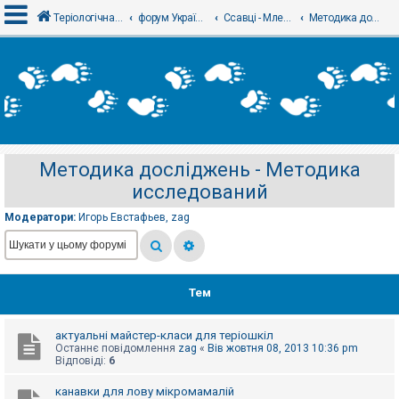
Теріологічна школа
форум Українського теріологічного товариства
Ссавці - Млекопитающие
Методика досліджень - Методика исследований
В
х
і
д
Методика досліджень - Методика
Р
исследований
е
є
с
Модератори:
Игорь Евстафьев
,
zag
т
р
а
ц
і
я
Тем
актуальні майстер-класи для теріошкіл
Т
Останнє повідомлення
zag
«
Вів жовтня 08, 2013 10:36 pm
е
Відповіді:
6
м
и
б
канавки для лову мікромамалій