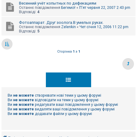
Весенний учёт копытных по дефекациям
Останнє повідомлення
Бегемот
«
П'ят червня 22, 2007 2:43 pm
Відповіді:
4
Фотоаппарат. Друг зоолога.В умелых руках.
Останнє повідомлення
Zelenkin
«
Чет січня 12, 2006 11:22 pm
Відповіді:
5
Сторінка
1
з
1
Ви
не можете
створювати нові теми у цьому форумі
Ви
не можете
відповідати на теми у цьому форумі
Ви
не можете
редагувати ваші повідомлення у цьому форумі
Ви
не можете
видаляти ваші повідомлення у цьому форумі
Ви
не можете
додавати файли у цьому форумі