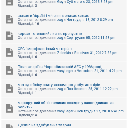
е
Останнє повідомлення
Goy
«
Суб лютого 23, 2013 3:23 pm
з
Відповіді:
3
в
і
шакал в Україні і мічення великих хижих
д
Останнє повідомлення
zag
«
Чет грудня 13, 2012 8:29 pm
п
Відповіді:
16
о
в
і
корсак - степовий лис: не пропустіть
д
Останнє повідомлення
zag
«
Сер грудня 05, 2012 11:53 pm
е
й
СЕС і морфологічний матеріал
Останнє повідомлення
Zelenkin
«
Вів січня 31, 2012 7:33 pm
Відповіді:
6
А
к
Після аварії на Чорнобильській АЕС у 1986 році,
т
Останнє повідомлення
vasyl eger
«
Чет квітня 21, 2011 4:21 pm
и
Відповіді:
6
в
н
і
метод обліку опитуванням про добутих звірів
т
Останнє повідомлення
zag
«
Пон березня 28, 2011 12:22 pm
е
Відповіді:
1
м
и
маршрутний облік великих ссавців у заповідниках: як
робити?
Останнє повідомлення
vasyl eger
«
Пон грудня 27, 2010 6:41 pm
Відповіді:
4
П
о
ш
Дозвіл на здобування тварин
у