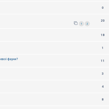
0
20
1
2
18
1
цевої фауни?
11
3
4
8