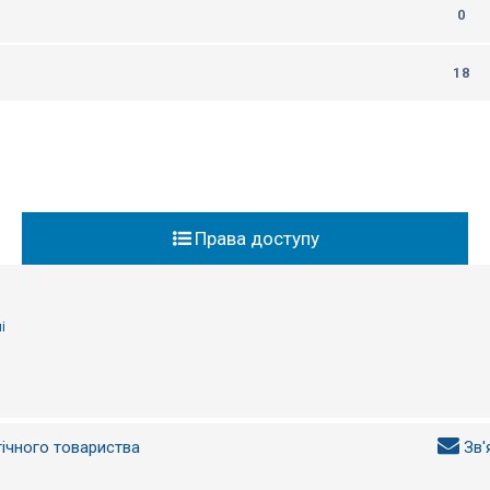
0
18
Права доступу
і
гічного товариства
Зв'