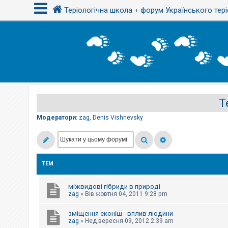
Теріологічна школа
форум Українського тері
В
х
і
д
Т
Р
е
є
Модератори:
zag
,
Denis Vishnevsky
с
т
р
а
ц
і
ТЕМ
я
міжвидові гібриди в природі
Т
zag
»
Вів жовтня 04, 2011 9:28 pm
е
м
зміщення еконіш - вплив людини
и
б
zag
»
Нед вересня 09, 2012 2:39 am