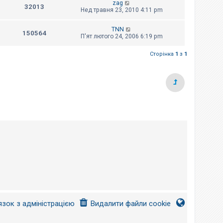
zag
32013
Нед травня 23, 2010 4:11 pm
TNN
150564
П'ят лютого 24, 2006 6:19 pm
Сторінка
1
з
1
язок з адміністрацією
Видалити файли cookie