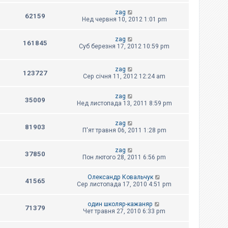
zag
62159
Нед червня 10, 2012 1:01 pm
zag
161845
Суб березня 17, 2012 10:59 pm
zag
123727
Сер січня 11, 2012 12:24 am
zag
35009
Нед листопада 13, 2011 8:59 pm
zag
81903
П'ят травня 06, 2011 1:28 pm
zag
37850
Пон лютого 28, 2011 6:56 pm
Олександр Ковальчук
41565
Сер листопада 17, 2010 4:51 pm
один школяр-кажаняр
71379
Чет травня 27, 2010 6:33 pm