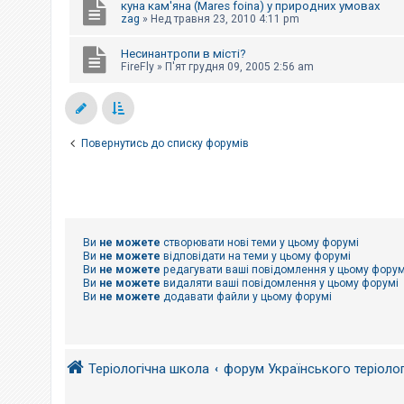
куна кам'яна (Mares foina) у природних умовах
к
zag
»
Нед травня 23, 2010 4:11 pm
Несинантропи в місті?
Д
FireFly
»
П'ят грудня 09, 2005 2:56 am
о
п
о
м
о
г
Повернутись до списку форумів
а
Ви
не можете
створювати нові теми у цьому форумі
Ви
не можете
відповідати на теми у цьому форумі
Ви
не можете
редагувати ваші повідомлення у цьому форум
Ви
не можете
видаляти ваші повідомлення у цьому форумі
Ви
не можете
додавати файли у цьому форумі
Теріологічна школа
форум Українського теріоло