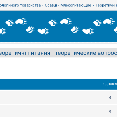
ологічного товариства
Ссавці - Млекопитающие
Теоретичні
еоретичні питання - теоретические вопро
ВІДПОВІД
6
0