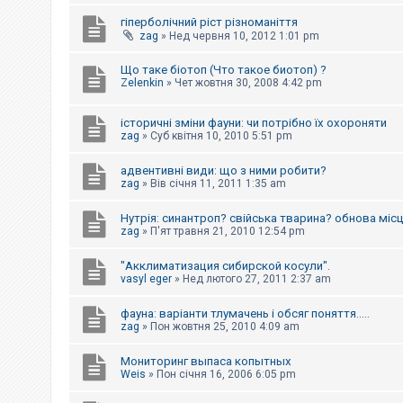
е
з
гіперболічний ріст різноманіття
в
zag
»
Нед червня 10, 2012 1:01 pm
і
д
п
Що таке біотоп (Что такое биотоп) ?
о
Zelenkin
»
Чет жовтня 30, 2008 4:42 pm
в
і
д
історичні зміни фауни: чи потрібно їх охороняти
е
zag
»
Суб квітня 10, 2010 5:51 pm
й
адвентивні види: що з ними робити?
zag
»
Вів січня 11, 2011 1:35 am
А
к
т
Нутрія: синантроп? свійська тварина? обнова міс
и
zag
»
П'ят травня 21, 2010 12:54 pm
в
н
і
"Акклиматизация сибирской косули".
т
vasyl eger
»
Нед лютого 27, 2011 2:37 am
е
м
фауна: варіанти тлумачень і обсяг поняття.....
и
zag
»
Пон жовтня 25, 2010 4:09 am
Мониторинг выпаса копытных
П
Weis
»
Пон січня 16, 2006 6:05 pm
о
ш
у